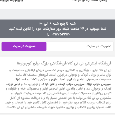
ببخشید قسمت نرده ای کنار تخت توسط لولا بالا پایین میشه یا ثابته؟سلام بالا پایین میشه
شنبه تا پنج شنبه 9 الی 20
شما میتونید در ۲۴ ساعت شبانه روز سفارشات خود را آنلاین ثبت کنید
02122544120
عضویت در سایت
فروشگاه اینترنتی نی نی کالا،فروشگاهی بزرگ برای کوچولوها
نی نی کالا اولین ، بزرگترین و کاملترین مرجع تخصصی فروش اینترنتی محصولات و
لوازم مادر و نوزاد ، کودک و نوجوان در ایران است. گروه‏‏‌های مختلف کالا مانند
محصولات
سیسمونی
،
لباس بارداری
،
اسباب بازی
و سرگرمی،
تخت و کمد نوزاد
،
سرویس خواب نوزاد
،
سرویس خواب کودک
و
اتاق کودک
و نوجوان، مد و
لباس نوزاد
،
کودک و نوجوان، مد و لباس والدین، لوازم التحریر، لوازم و محصولات خانه و خانواده و
تنوعی بی‌نظیر از محصولات مرتبط در فروشگاه نی نی کالا عرضه می‏‏‏‌شوند. کاربران و
مشتریان نی نی‌ کالا می‏‏‌توانند با حق انتخابی بسیار بالا و با دریافت مشاوره ای کامل
برای انتخاب درست کالای مورد نظر خود، با اطمینان کامل کالای خود را انتخاب و خرید
کنند. همواره بهترین انتخاب و بهترین مشاوره خرید، شایسته مشتریان نی نی کالاست.