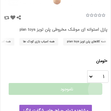
پازل استوانه ای موشک مخروطی پلن تویز plan toys
همه کالاهای پلن تویز plan toys
همه اسباب بازی کودک ها
همه اسباب 
0تومان
ناموجود
مشاهده تمام حراج های شگفت انگیز