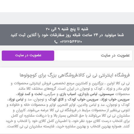
شنبه تا پنج شنبه 9 الی 20
شما میتونید در ۲۴ ساعت شبانه روز سفارشات خود را آنلاین ثبت کنید
02122544120
عضویت در سایت
فروشگاه اینترنتی نی نی کالا،فروشگاهی بزرگ برای کوچولوها
نی نی کالا اولین ، بزرگترین و کاملترین مرجع تخصصی فروش اینترنتی محصولات و
لوازم مادر و نوزاد ، کودک و نوجوان در ایران است. گروه‏‏‌های مختلف کالا مانند
محصولات
سیسمونی
،
لباس بارداری
،
اسباب بازی
و سرگرمی،
تخت و کمد نوزاد
،
سرویس خواب نوزاد
،
سرویس خواب کودک
و
اتاق کودک
و نوجوان، مد و
لباس نوزاد
،
کودک و نوجوان، مد و لباس والدین، لوازم التحریر، لوازم و محصولات خانه و خانواده و
تنوعی بی‌نظیر از محصولات مرتبط در فروشگاه نی نی کالا عرضه می‏‏‏‌شوند. کاربران و
مشتریان نی نی‌ کالا می‏‏‌توانند با حق انتخابی بسیار بالا و با دریافت مشاوره ای کامل
برای انتخاب درست کالای مورد نظر خود، با اطمینان کامل کالای خود را انتخاب و خرید
کنند. همواره بهترین انتخاب و بهترین مشاوره خرید، شایسته مشتریان نی نی کالاست.