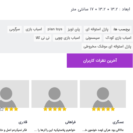
ابعاد : 13.2 * 13.2 * 17 سانتی متر
برچسب ها:
پازل استوانه ای
,
پلن تویز
,
plan toys
,
اسباب بازی
,
سرگرمی
,
اسباب بازی کودک
,
سیسمونی
,
اسباب بازی چوبی
,
نی نی کالا
,
پازل استوانه ای موشک مخروطی
آخرین نظرات کاربران
عسگری
فراهانی
قادری
عاااالی بود هرکی اومد خونمون خوشش اومده هرچند که رنگ قسمت قهوه ایش دقیقا مثل عکس نبود و تیره تر هست .
خواهرم پلاستیکیه این راکرها را برای دخترش خریده بود ولی اصلا خوب نبود و تعادل بچه حفظ نمیشد ولی من این راکر چوبی را خریدم خیلی عالی بود مرسی