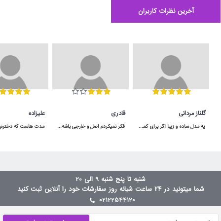
آخرین نظرات کاربران
گلناز مردانی
قادری
علیزاده
یه مدل ساده و زیبا اگر برای کمد سه دربش جا داشته باشید خیلی هم کاربردی میشه
فکر نمیکردم اصل و خارجی باشه و اینقدر به موقع به دستم برسه برعکس بقیه ی پیجا که بد قولن
شنبه تا پنج شنبه 9 الی 20
شما میتونید در ۲۴ ساعت شبانه روز سفارشات خود را آنلاین ثبت کنید
02122544120