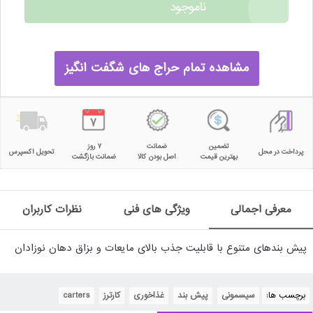
ناموجود
مشاهده تمام حراج های شگفت انگیز
تضمین
ضمانت
۷ روز
پرداخت در محل
تحویل اکسپرس
بهترین قیمت
اصل بودن کالا
ضمانت بازگشت
معرفی اجمالی
ویژگی های فنی
نظرات کاربران
پیش بندهای متنوع با قابلیت جذب بالای مایعات و بزاق دهان نوزادان
برچسب ها:
سیسمونی
,
پیش بند
,
غذاخوری
,
کارترز
,
carters