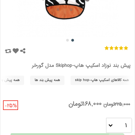
پیش بند نوزاد اسکیپ هاپ-Skiphop مدل گورخر
همه کالاهای اسکیپ هاپ-skip hop
همه پیش بند ها
همه پیش بند ها
168,000تومان
225,000تومان
-25%