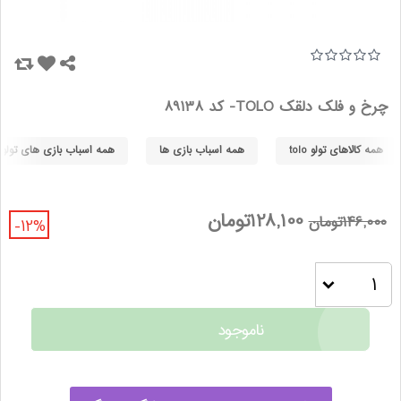
چرخ و فلک دلقک TOLO- کد 89138
همه کالاهای تولو tolo
همه اسباب بازی ها
همه اسباب بازی های تولو tolo
128,100تومان
146,000تومان
-12%
ناموجود