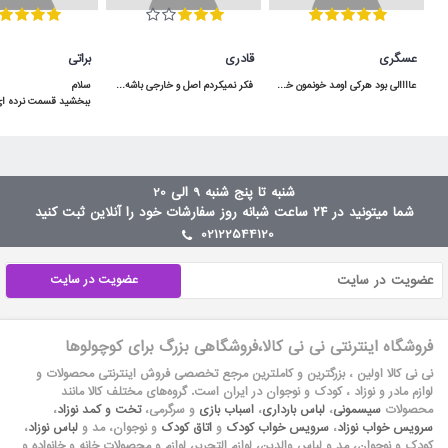
عسگری
قادری
براتی
عاااالی بود هرکی اومد خونمون خوشش اومده هرچند که رنگ قسمت قهوه ایش دقیقا مثل عکس نبود و تیره تر هست .
فکر نمیکردم اصل و خارجی باشه و اینقدر به موقع به دستم برسه برعکس بقیه ی پیجا که بد قولن
شنبه تا پنج شنبه 9 الی 20
شما میتونید در ۲۴ ساعت شبانه روز سفارشات خود را آنلاین ثبت کنید
02122544120
عضویت در سایت
فروشگاه اینترنتی نی نی کالا،فروشگاهی بزرگ برای کوچولوها
نی نی کالا اولین ، بزرگترین و کاملترین مرجع تخصصی فروش اینترنتی محصولات و
لوازم مادر و نوزاد ، کودک و نوجوان در ایران است. گروه‏‏‌های مختلف کالا مانند
محصولات
سیسمونی
،
لباس بارداری
،
اسباب بازی
و سرگرمی،
تخت و کمد نوزاد
،
سرویس خواب نوزاد
،
سرویس خواب کودک
و
اتاق کودک
و نوجوان، مد و
لباس نوزاد
،
کودک و نوجوان، مد و لباس والدین، لوازم التحریر، لوازم و محصولات خانه و خانواده و