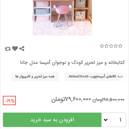
کتابخانه و میز تحریر کودک و نوجوان آمیسا مدل جانا
همه کالاهای آمیساچوب-AmisaChoob
همه میز تحریر و کامپیوتر ها
ه
79,600,000تومان
98,500,000تومان
-19%
افزودن به سبد خرید