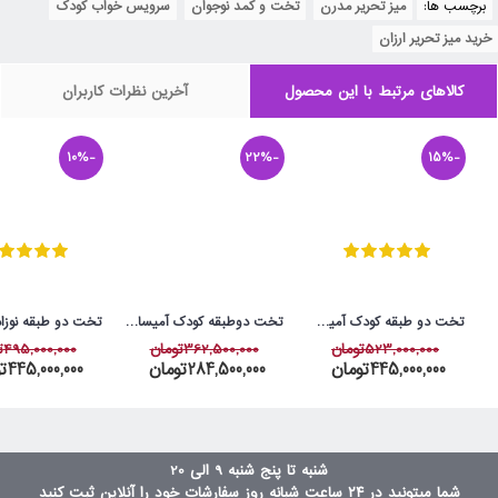
برچسب ها:
میز تحریر مدرن
,
تخت و کمد نوجوان
,
سرویس خواب کودک
,
خرید میز تحریر ارزان
کالاهای مرتبط با این محصول
آخرین نظرات کاربران
-10%
-22%
-15%
تخت دو طبقه کودک آمیسا مدل پرنیان
تخت دوطبقه کودک آمیسا مدل ملورین
523,000,000تومان
362,500,000تومان
495,000,000تومان
445,000,000تومان
284,500,000تومان
445,000,000تومان
شنبه تا پنج شنبه 9 الی 20
شما میتونید در ۲۴ ساعت شبانه روز سفارشات خود را آنلاین ثبت کنید