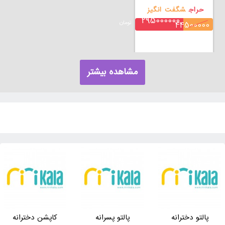
حراج
شگفت انگیز
295000000
تومان
44500000
مشاهده بیشتر
پالتو دخترانه
پالتو پسرانه
کاپشن دخترانه