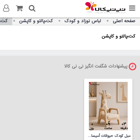
صفحه اصلی
لباس نوزاد و کودک
کت،پالتو و کاپشن
کت،پ
ورود به سایت
کت،پالتو و کاپشن
ثبت نام در سایت
تماس با ما
پیشنهادات شگفت انگیز نی نی کالا
0
09
03
دقیقه
ساعت
روز
مبل کودک حیوانات آمیساچوب مدل زرافه