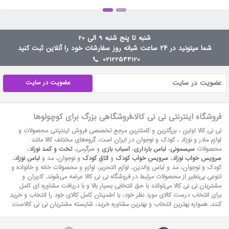
شنبه تا پنج شنبه 9 الی 20
شما میتونید در ۲۴ ساعت شبانه روز سفارشات خود را آنلاین ثبت کنید
02122544120
عضویت در سایت
فروشگاه اینترنتی نی نی کالا،فروشگاهی بزرگ برای کوچولوها
نی نی کالا اولین ، بزرگترین و کاملترین مرجع تخصصی فروش اینترنتی محصولات و
لوازم مادر و نوزاد ، کودک و نوجوان در ایران است. گروه‏‏‌های مختلف کالا مانند
محصولات
سیسمونی
،
لباس بارداری
،
اسباب بازی
و سرگرمی،
تخت و کمد نوزاد
،
سرویس خواب نوزاد
،
سرویس خواب کودک
و
اتاق کودک
و نوجوان، مد و
لباس نوزاد
،
کودک و نوجوان، مد و لباس والدین، لوازم التحریر، لوازم و محصولات خانه و خانواده و
تنوعی بی‌نظیر از محصولات مرتبط در فروشگاه نی نی کالا عرضه می‏‏‏‌شوند. کاربران و
مشتریان نی نی‌ کالا می‏‏‌توانند با حق انتخابی بسیار بالا و با دریافت مشاوره ای کامل
برای انتخاب درست کالای مورد نظر خود، با اطمینان کامل کالای خود را انتخاب و خرید
کنند. همواره بهترین انتخاب و بهترین مشاوره خرید، شایسته مشتریان نی نی کالاست.