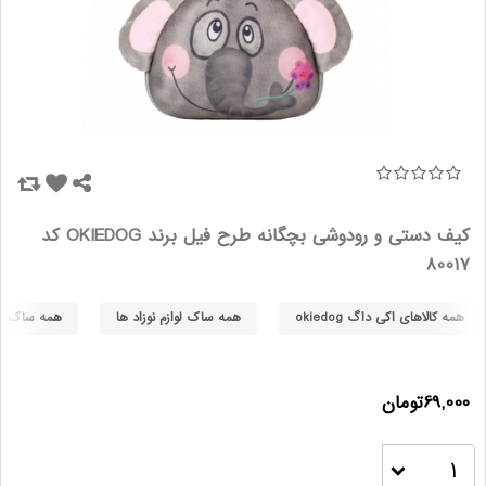
کیف دستی و رودوشی بچگانه طرح فیل برند OKIEDOG کد
80017
همه کالاهای اکی داگ okiedog
همه ساک لوازم نوزاد ها
همه ساک لوازم
69,000تومان