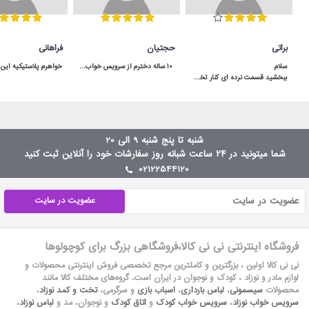
براتی
حجتیان
فراهانی
 10 ساله دخترم از سرویس خواب آپادانا استفاده میکنه هنوووووز مثل روز اولشه محکم و عااالی
ببخشید قسمت نرده ای کنار تخت توسط لولا بالا پایین میشه یا ثابته؟سلام بالا پایین میشه
شنبه تا پنج شنبه 9 الی 20
شما میتونید در ۲۴ ساعت شبانه روز سفارشات خود را آنلاین ثبت کنید
02122544120
عضویت در سایت
فروشگاه اینترنتی نی نی کالا،فروشگاهی بزرگ برای کوچولوها
نی نی کالا اولین ، بزرگترین و کاملترین مرجع تخصصی فروش اینترنتی محصولات و
لوازم مادر و نوزاد ، کودک و نوجوان در ایران است. گروه‏‏‌های مختلف کالا مانند
محصولات
سیسمونی
،
لباس بارداری
،
اسباب بازی
و سرگرمی،
تخت و کمد نوزاد
،
سرویس خواب نوزاد
،
سرویس خواب کودک
و
اتاق کودک
و نوجوان، مد و
لباس نوزاد
،