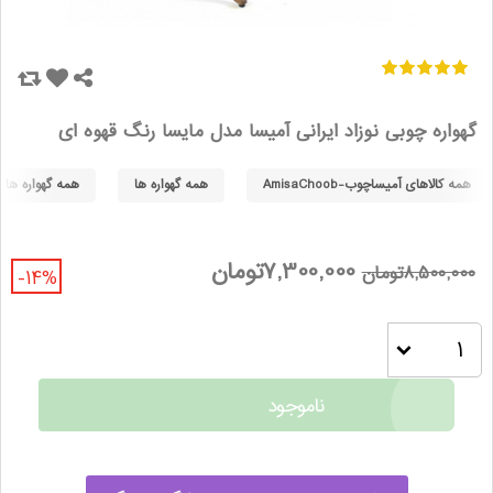
گهواره چوبی نوزاد ایرانی آمیسا مدل مایسا رنگ قهوه ای
همه کالاهای آمیساچوب-AmisaChoob
همه گهواره ها
همه گهواره های آمی
7,300,000تومان
8,500,000تومان
-14%
ناموجود