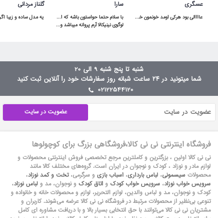
عسگری
سارا
گلناز مردانی
عاااالی بود هرکی اومد خونمون خوشش اومده هرچند که رنگ قسمت قهوه ایش دقیقا مثل عکس نبود و تیره تر هست .
لوگوی نینیکالا آرم پروانه میباشد و باید دقت کنن و آدرس سایت هم ninikala.com
شنبه تا پنج شنبه 9 الی 20
شما میتونید در ۲۴ ساعت شبانه روز سفارشات خود را آنلاین ثبت کنید
02122544120
عضویت در سایت
فروشگاه اینترنتی نی نی کالا،فروشگاهی بزرگ برای کوچولوها
نی نی کالا اولین ، بزرگترین و کاملترین مرجع تخصصی فروش اینترنتی محصولات و
لوازم مادر و نوزاد ، کودک و نوجوان در ایران است. گروه‏‏‌های مختلف کالا مانند
محصولات
سیسمونی
،
لباس بارداری
،
اسباب بازی
و سرگرمی،
تخت و کمد نوزاد
،
سرویس خواب نوزاد
،
سرویس خواب کودک
و
اتاق کودک
و نوجوان، مد و
لباس نوزاد
،
کودک و نوجوان، مد و لباس والدین، لوازم التحریر، لوازم و محصولات خانه و خانواده و
تنوعی بی‌نظیر از محصولات مرتبط در فروشگاه نی نی کالا عرضه می‏‏‏‌شوند. کاربران و
مشتریان نی نی‌ کالا می‏‏‌توانند با حق انتخابی بسیار بالا و با دریافت مشاوره ای کامل