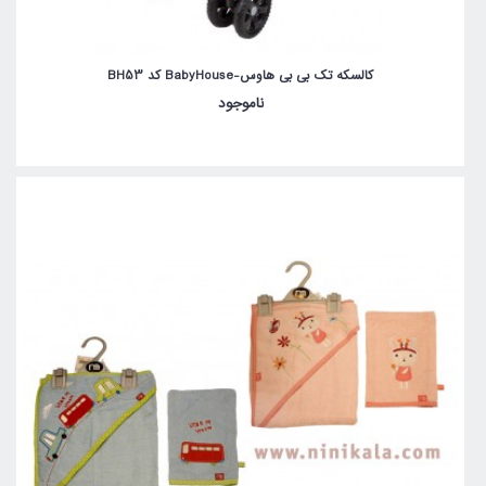
کالسکه تک بی بی هاوس-BabyHouse کد BH53
ناموجود