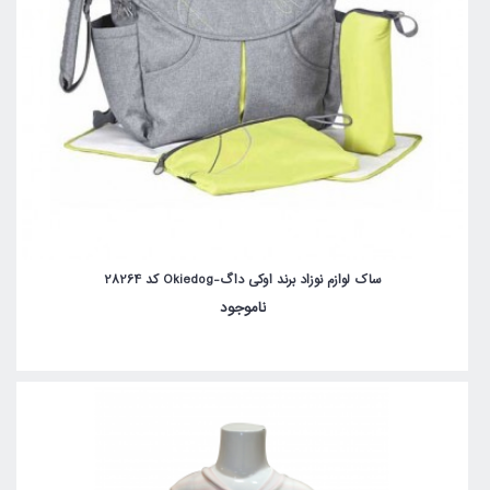
ساک لوازم نوزاد برند اوکی داگ-Okiedog کد 28264
ناموجود