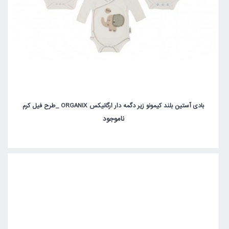
بادی آستین بلند کیمونو زیر دگمه دار ارگانیکس ORGANIX _طرح فیل کرم
ناموجود