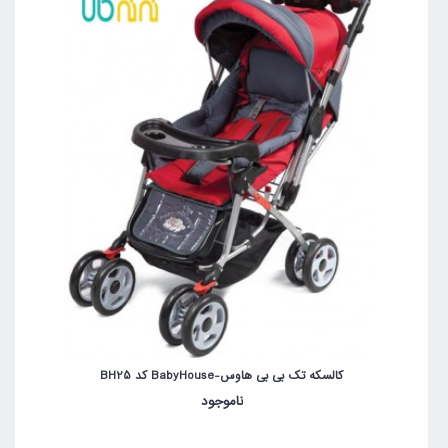
کالسکه تک بی بی هاوس-BabyHouse کد BH25
ناموجود