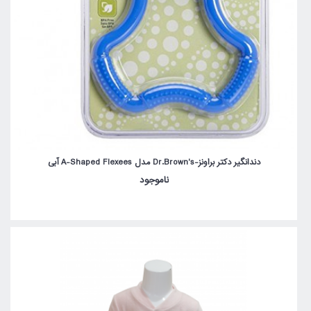
دندانگیر دکتر براونز-Dr.Brown's مدل A-Shaped Flexees آبی
ناموجود