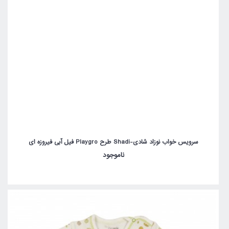
سرویس خواب نوزاد شادی-Shadi طرح Playgro فیل آبی فیروزه ای
ناموجود