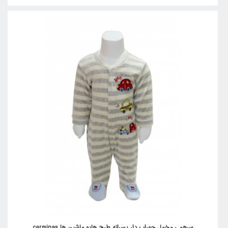
سرهمی مخمل جوراب دار پسرانه طرح هاپو ماشین ها carminas