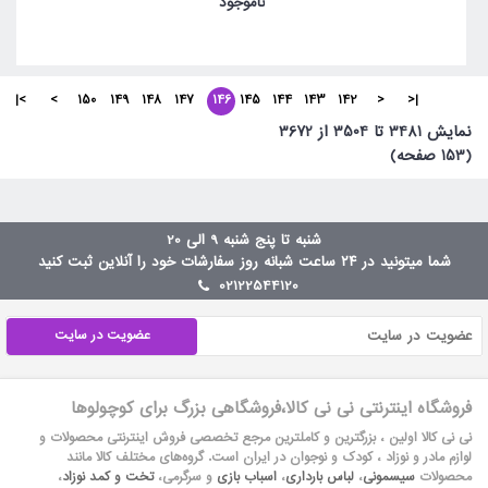
ناموجود
>|
>
150
149
148
147
146
145
144
143
142
<
|<
نمايش 3481 تا 3504 از 3672
(153 صفحه)
شنبه تا پنج شنبه 9 الی 20
شما میتونید در ۲۴ ساعت شبانه روز سفارشات خود را آنلاین ثبت کنید
02122544120
عضویت در سایت
فروشگاه اینترنتی نی نی کالا،فروشگاهی بزرگ برای کوچولوها
نی نی کالا اولین ، بزرگترین و کاملترین مرجع تخصصی فروش اینترنتی محصولات و
لوازم مادر و نوزاد ، کودک و نوجوان در ایران است. گروه‏‏‌های مختلف کالا مانند
محصولات
سیسمونی
،
لباس بارداری
،
اسباب بازی
و سرگرمی،
تخت و کمد نوزاد
،