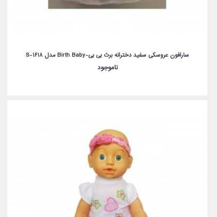
سارافون عروسکی سفید دخترانه برث بی بی-Birth Baby مدل S-1618
ناموجود