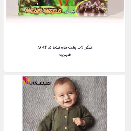
فیگور لاک پشت های نینجا کد 18074
ناموجود