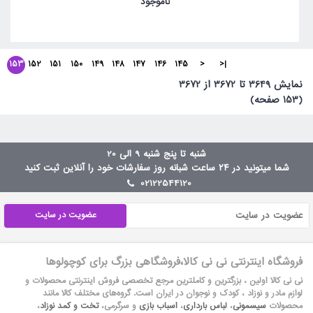
ناموجود
153
152
151
150
149
148
147
146
145
<
|<
نمايش 3649 تا 3672 از 3672
(153 صفحه)
شنبه تا پنج شنبه 9 الی 20
شما میتونید در ۲۴ ساعت شبانه روز سفارشات خود را آنلاین ثبت کنید
02122544120
عضویت در سایت
فروشگاه اینترنتی نی نی کالا،فروشگاهی بزرگ برای کوچولوها
نی نی کالا اولین ، بزرگترین و کاملترین مرجع تخصصی فروش اینترنتی محصولات و
لوازم مادر و نوزاد ، کودک و نوجوان در ایران است. گروه‏‏‌های مختلف کالا مانند
محصولات
سیسمونی
،
لباس بارداری
،
اسباب بازی
و سرگرمی،
تخت و کمد نوزاد
،