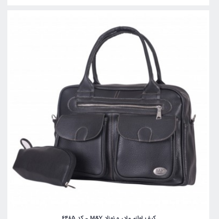
کیف لوازم مادر و نوزاد M&Y - کد 6485