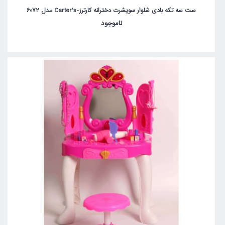
ست سه تکه بادی شلوار سویشرت دخترانه کارترز-Carter's مدل 6072
ناموجود