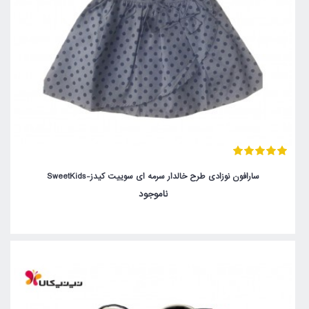
سارافون نوزادی طرح خالدار سرمه ای سوییت کیدز-SweetKids
ناموجود