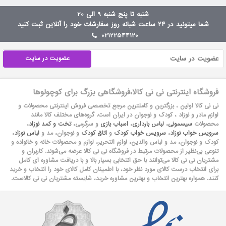
شنبه تا پنج شنبه 9 الی 20
شما میتونید در ۲۴ ساعت شبانه روز سفارشات خود را آنلاین ثبت کنید
02122544120
عضویت در سایت
فروشگاه اینترنتی نی نی کالا،فروشگاهی بزرگ برای کوچولوها
نی نی کالا اولین ، بزرگترین و کاملترین مرجع تخصصی فروش اینترنتی محصولات و
لوازم مادر و نوزاد ، کودک و نوجوان در ایران است. گروه‏‏‌های مختلف کالا مانند
محصولات
سیسمونی
،
لباس بارداری
،
اسباب بازی
و سرگرمی،
تخت و کمد نوزاد
،
سرویس خواب نوزاد
،
سرویس خواب کودک
و
اتاق کودک
و نوجوان، مد و
لباس نوزاد
،
کودک و نوجوان، مد و لباس والدین، لوازم التحریر، لوازم و محصولات خانه و خانواده و
تنوعی بی‌نظیر از محصولات مرتبط در فروشگاه نی نی کالا عرضه می‏‏‏‌شوند. کاربران و
مشتریان نی نی‌ کالا می‏‏‌توانند با حق انتخابی بسیار بالا و با دریافت مشاوره ای کامل
برای انتخاب درست کالای مورد نظر خود، با اطمینان کامل کالای خود را انتخاب و خرید
کنند. همواره بهترین انتخاب و بهترین مشاوره خرید، شایسته مشتریان نی نی کالاست.