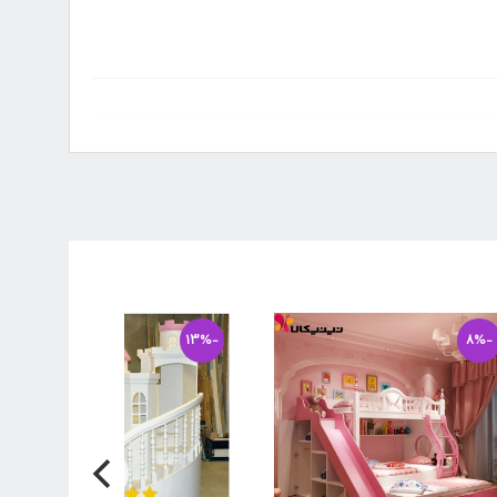
-13%
-8%