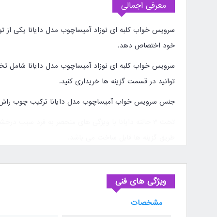
معرفی اجمالی
سرویس خواب کلبه ای نوزاد آمیساچوب مدل دایانا یکی از تو
خود اختصاص دهد.
سرویس خواب کلبه ای نوزاد آمیساچوب مدل دایانا شامل تخت نوزاد 3 حالته
توانید در قسمت گزینه ها خریداری کنید.
جنس سرویس خواب آمیساچوب مدل دایانا ترکیب چوب راش و 
تخت 3 حالته دایانا با ویژگی های منحصر به فرد سبب درخشش این سرویس خواب نوزاد شده است. این
طریق گزینه ها قابل ساخت می باشد.
کودک و
تخت کنار مادر
قابل استفاده می باشد.
ویژگی های فنی
ابعاد دراور نوزاد دایانا 90*45*100 بوده وکه 3 کشو جادار و 3 باکس در طراحی این دراور تعبیه شده که برای خانه های کوچک و فاقد کمد دیواری انتخاب ایده آلی می باشد.
مشخصات
همانطور که در تصاویر مربوطه تماشا می کنید باکسی که برای 