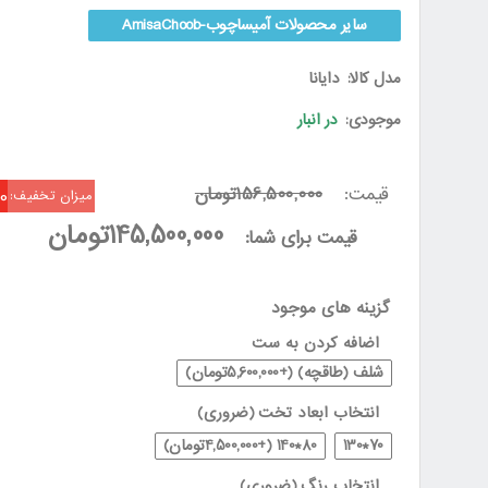
سایر محصولات آمیساچوب-AmisaChoob
مدل کالا:
دایانا
موجودی:
در انبار
قیمت:
156,500,000تومان
00
میزان تخفیف:
145,500,000تومان
قیمت برای شما:
گزینه های موجود
اضافه کردن به ست
شلف (طاقچه) (+5,600,000تومان)
انتخاب ابعاد تخت
(ضروری)
70*130
80*140 (+4,500,000تومان)
انتخاب رنگ
(ضروری)