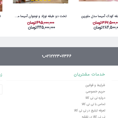
ه کودک آمیسا مدل ملورین
تخت دو طبقه نوزاد و نوجوان آمیسا مدل سلطان کوچولو
362,500,تومان
495,000,000تومان
284,500,تومان
445,000,000تومان
021222307366
خدمات مشتریان
زو
شرایط و قوانین
حریم خصوصی
درباره نی نی کالا
تماس با نی نی کالا
تعرفه تبلیغ در نی نی کالا
نی نی کالا در نقشه