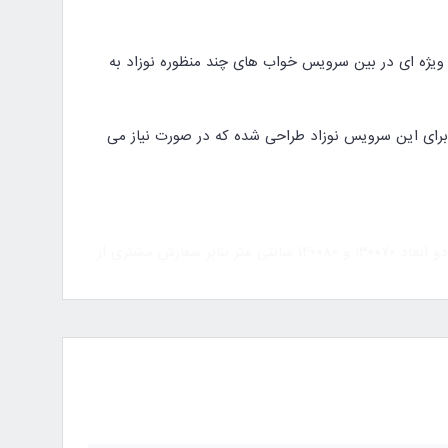
 ویژه ای در بین سرویس خواب های چند منظوره نوزاد به
رای این سرویس نوزاد طراحی شده که در صورت نیاز می
در دو ابعاد 70*130 و 80*140 سانتی متر بنابر سفارش مشتری از
 دایانا هم به صورت کلبه ای و هم به صورت تخت نوزاد ساده قابل استفاده می باشد. کفی تخت دایانا در 3 ارتفاع متفاوت قابل تنظیم بوده و به عنوان تخت نوزاد، تخت
رد استفاده قرار گیرد و بسیار پرکاربرد می باشد.