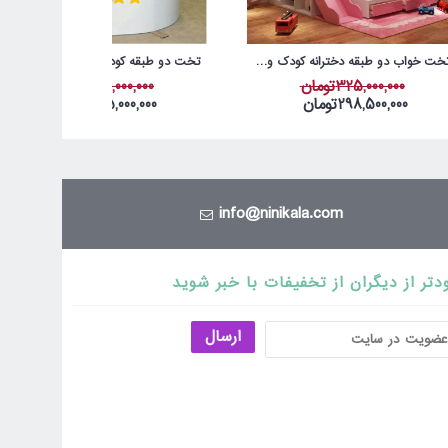
تخت خواب دو طبقه دخترانه کودک و نوجوان آمیسا مدل آرامیس
تخت دو طبقه کودک آمیسا مدل سیندرلا
325,000,000تومان
546,000,000تومان
298,500,000تومان
475,000,000تومان
info@ninikala.com
دتر از دیگران از تخفیفات با خبر شوید
ارسال