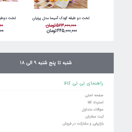
توجه:
HTML ترجمه نمی شود!
امتیاز (ضروری)
تخت دو طبقه کودک آمیسا مدل پرنیان
تخت دوطبق
بد
خوب
523,000,000تومان
000
445,000,000تومان
000
ثبت نظر
شنبه تا پنج شنبه 9 الی 18
راهنمای نی نی کالا
صفحه اصلی
استرداد کالا
سوالات متداول
ثبت سفارش
بازاریابی و مشارکت در فروش