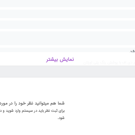
ا سایر برند ها شده، امکان سفارش سازی کلیه محصولات چوبی و سفارش هر
شد.
نمایش بیشتر
 دی اف با پوشش رنگ پلی اورتان
شتر با 22970472 -021 تماس بگیرید.
شما هم میتوانید نظر خود را در مور
برای ثبت نظر باید در سیستم وارد شوید و
شود.