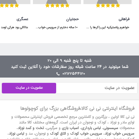
فراهانی
حجتیان
عسگری
خواهرم پلاستیکیه این راکرها را برای دخترش خریده بود ولی اصلا خوب نبود و تعادل بچه حفظ نمیشد ولی من این راکر چوبی را خریدم خیلی عالی بود مرسی
 10 ساله دخترم از سرویس خواب آپادانا استفاده میکنه هنوووووز مثل روز اولشه محکم و عااالی
شنبه تا پنج شنبه 9 الی 20
شما میتونید در ۲۴ ساعت شبانه روز سفارشات خود را آنلاین ثبت کنید
02122544120
عضویت در سایت
فروشگاه اینترنتی نی نی کالا،فروشگاهی بزرگ برای کوچولوها
نی نی کالا اولین ، بزرگترین و کاملترین مرجع تخصصی فروش اینترنتی محصولات و
لوازم مادر و نوزاد ، کودک و نوجوان در ایران است. گروه‏‏‌های مختلف کالا مانند
محصولات
سیسمونی
،
لباس بارداری
،
اسباب بازی
و سرگرمی،
تخت و کمد نوزاد
،
سرویس خواب نوزاد
،
سرویس خواب کودک
و
اتاق کودک
و نوجوان، مد و
لباس نوزاد
،