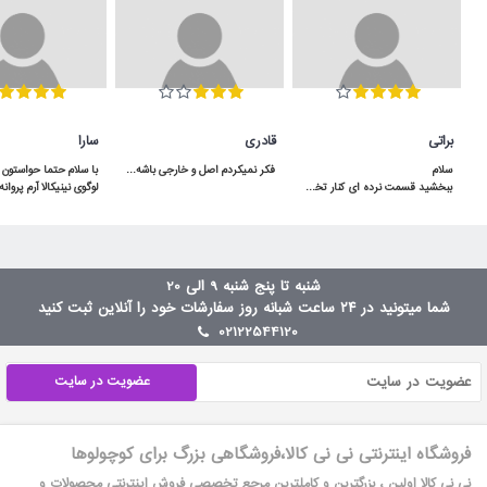
براتی
قادری
سارا
فکر نمیکردم اصل و خارجی باشه و اینقدر به موقع به دستم برسه برعکس بقیه ی پیجا که بد قولن
ببخشید قسمت نرده ای کنار تخت توسط لولا بالا پایین میشه یا ثابته؟سلام بالا پایین میشه
شنبه تا پنج شنبه 9 الی 20
شما میتونید در ۲۴ ساعت شبانه روز سفارشات خود را آنلاین ثبت کنید
02122544120
عضویت در سایت
فروشگاه اینترنتی نی نی کالا،فروشگاهی بزرگ برای کوچولوها
نی نی کالا اولین ، بزرگترین و کاملترین مرجع تخصصی فروش اینترنتی محصولات و