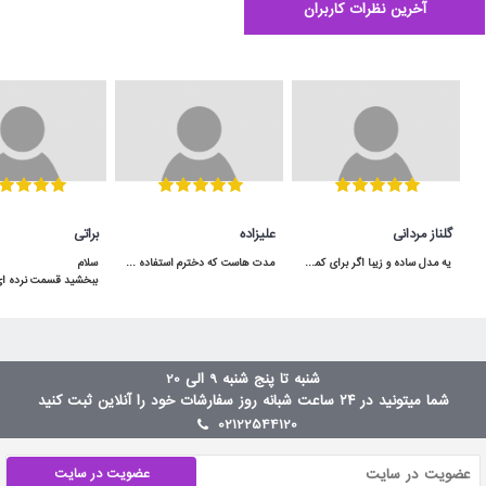
آخرین نظرات کاربران
گلناز مردانی
علیزاده
براتی
یه مدل ساده و زیبا اگر برای کمد سه دربش جا داشته باشید خیلی هم کاربردی میشه
مدت هاست که دخترم استفاده می کنه و کیفیت مناسبی داره.در شگفت انگیز با قیمت عالی خریدم.
شنبه تا پنج شنبه 9 الی 20
شما میتونید در ۲۴ ساعت شبانه روز سفارشات خود را آنلاین ثبت کنید
02122544120
عضویت در سایت