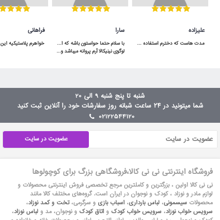
علیزاده
سارا
فراهانی
مدت هاست که دخترم استفاده می کنه و کیفیت مناسبی داره.در شگفت انگیز با قیمت عالی خریدم.
لوگوی نینیکالا آرم پروانه میباشد و باید دقت کنن و آدرس سایت هم ninikala.com
شنبه تا پنج شنبه 9 الی 20
شما میتونید در ۲۴ ساعت شبانه روز سفارشات خود را آنلاین ثبت کنید
02122544120
عضویت در سایت
فروشگاه اینترنتی نی نی کالا،فروشگاهی بزرگ برای کوچولوها
نی نی کالا اولین ، بزرگترین و کاملترین مرجع تخصصی فروش اینترنتی محصولات و
لوازم مادر و نوزاد ، کودک و نوجوان در ایران است. گروه‏‏‌های مختلف کالا مانند
محصولات
سیسمونی
،
لباس بارداری
،
اسباب بازی
و سرگرمی،
تخت و کمد نوزاد
،
سرویس خواب نوزاد
،
سرویس خواب کودک
و
اتاق کودک
و نوجوان، مد و
لباس نوزاد
،