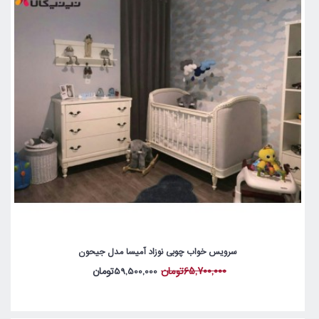
سرویس خواب چوبی نوزاد آمیسا مدل جیحون
65,700,000تومان
59,500,000تومان