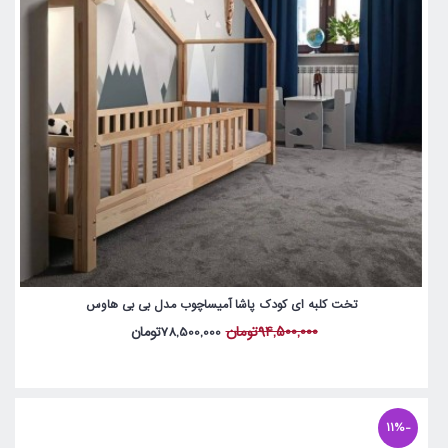
تخت کلبه ای کودک پاشا آمیساچوب مدل بی بی هاوس
94,500,000تومان
78,500,000تومان
-11%