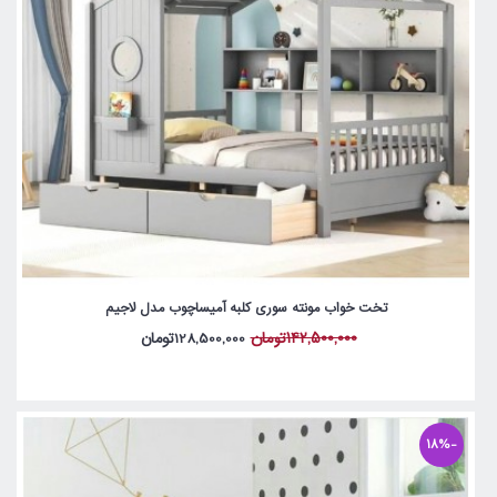
تخت خواب مونته سوری کلبه آمیساچوب مدل لاجیم
142,500,000تومان
128,500,000تومان
-18%