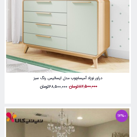
دراور نوزاد آمیساچوب مدل ایساتیس رنگ سبز
82,500,000تومان
68,500,000تومان
-17%