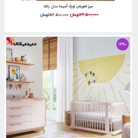
میز تعویض نوزاد آمیسا مدل راشا
64,500,000تومان
54,500,000تومان
-17%