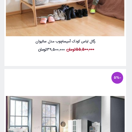
رگال لباس کودک آمیساچوب مدل سالیوان
55,500,000تومان
39,500,000تومان
-5%