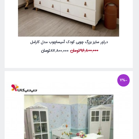
دراور سایز بزرگ چوبی کودک آمیساچوب مدل کارامل
96,800,000تومان
87,800,000تومان
-7%