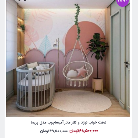
-28%
تخت خواب نوزاد و کنار مادر آمیساچوب مدل پریما
68,500,000تومان
49,500,000تومان