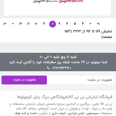
192,500,000تومان
172,500,000تومان
>|
>
12
11
10
9
8
7
6
5
4
<
|<
نمايش 169 تا 192 از 3672 (153
صفحه)
شنبه تا پنج شنبه 9 الی 20
شما میتونید در ۲۴ ساعت شبانه روز سفارشات خود را آنلاین ثبت کنید
02122544120
عضویت در سایت
فروشگاه اینترنتی نی نی کالا،فروشگاهی بزرگ برای کوچولوها
نی نی کالا اولین ، بزرگترین و کاملترین مرجع تخصصی فروش اینترنتی محصولات و
لوازم مادر و نوزاد ، کودک و نوجوان در ایران است. گروه‏‏‌های مختلف کالا مانند
محصولات
سیسمونی
،
لباس بارداری
،
اسباب بازی
و سرگرمی،
تخت و کمد نوزاد
،