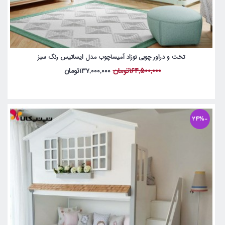
تخت و دراور چوبی نوزاد آمیساچوب مدل ایساتیس رنگ سبز
164,500,000تومان
137,000,000تومان
-24%