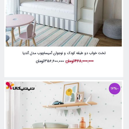
تخت خواب دو طبقه کودک و نوجوان آمیساچوب مدل آندیا
468,000,000تومان
356,600,000تومان
-17%