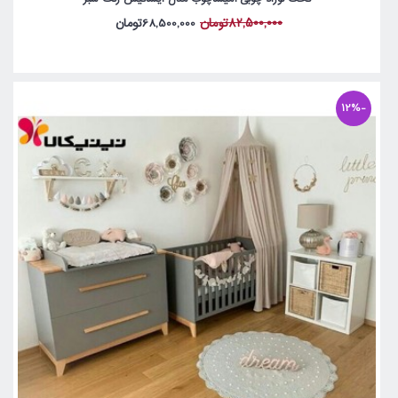
82,500,000تومان
68,500,000تومان
-12%