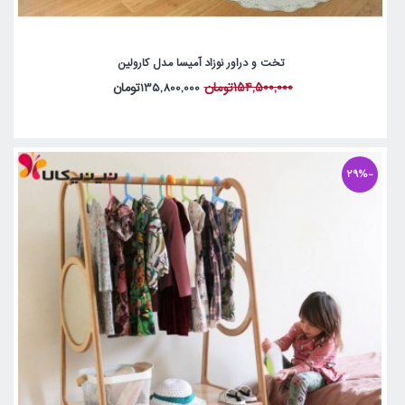
تخت و دراور نوزاد آمیسا مدل کارولین
154,500,000تومان
135,800,000تومان
-29%