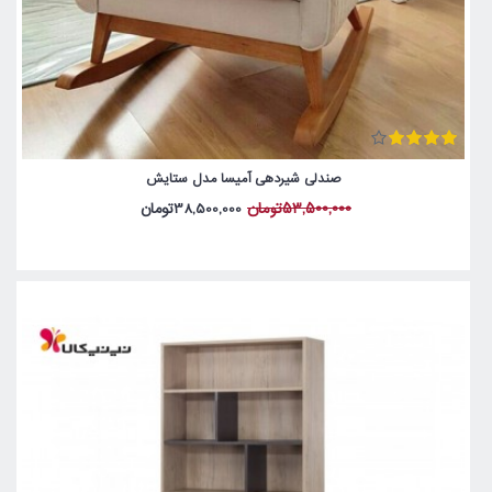
صندلی شیردهی آمیسا مدل ستایش
53,500,000تومان
38,500,000تومان