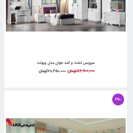
سرویس تخت و کمد جوان مدل ویولت
82,700,000تومان
78,450,000تومان
-6%