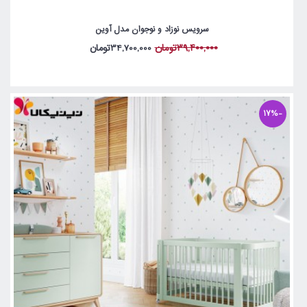
سرویس نوزاد و نوجوان مدل آوین
39,400,000تومان
34,700,000تومان
-17%