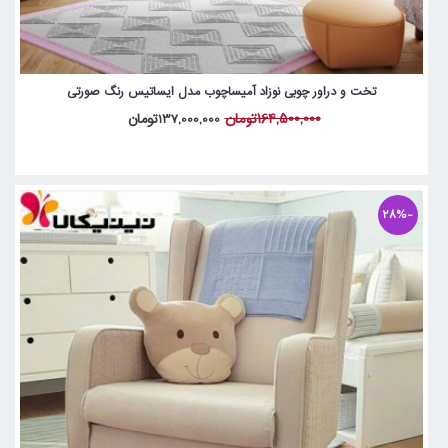
تخت و دراور چوبی نوزاد آمیساچوب مدل ایساتیس رنگ صورتی
164,500,000تومان
137,000,000تومان
-28%