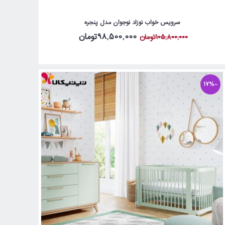
سرویس خواب نوزاد نوجوان مدل پنجره
98,500,000تومان
105,800,000تومان
-17%