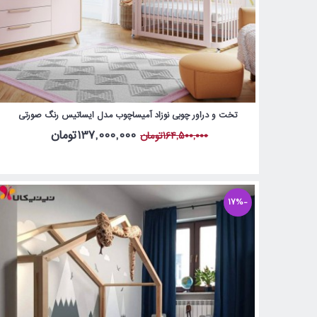
تخت و دراور چوبی نوزاد آمیساچوب مدل ایساتیس رنگ صورتی
137,000,000تومان
164,500,000تومان
-17%