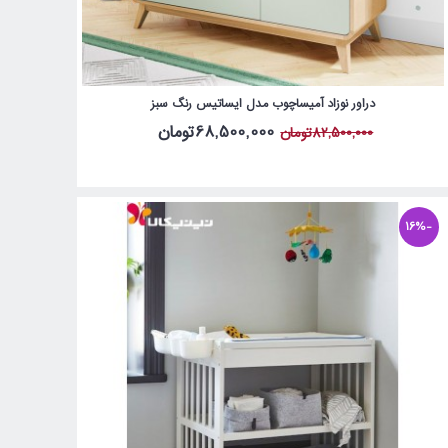
دراور نوزاد آمیساچوب مدل ایساتیس رنگ سبز
68,500,000تومان
82,500,000تومان
-16%