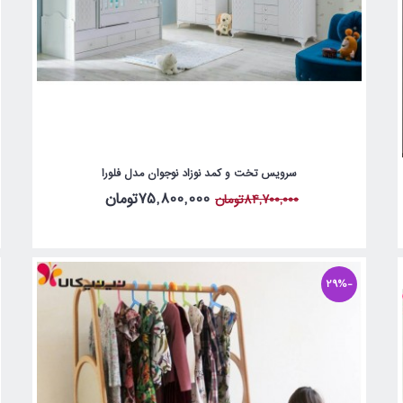
سرویس تخت و کمد نوزاد نوجوان مدل فلورا
75,800,000تومان
84,700,000تومان
-29%