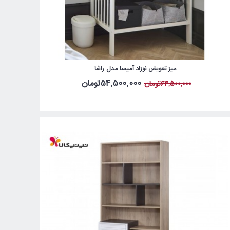
میز تعویض نوزاد آمیسا مدل راشا
54,500,000تومان
64,500,000تومان