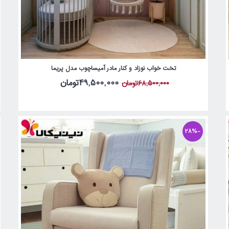
تخت خواب نوزاد و کنار مادر آمیساچوب مدل پریما
49,500,000تومان
68,500,000تومان
-28%