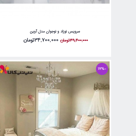
سرویس نوزاد و نوجوان مدل آوین
34,700,000تومان
39,400,000تومان
-17%