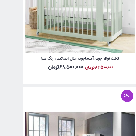
تخت نوزاد چوبی آمیساچوب مدل ایساتیس رنگ سبز
68,500,000تومان
82,500,000تومان
-5%