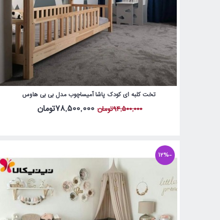
تخت کلبه ای کودک پاشا آمیساچوب مدل بی بی هاوس
78,500,000تومان
94,500,000تومان
-12%