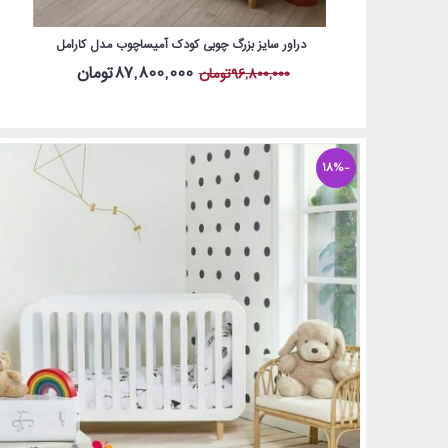
دراور سایز بزرگ چوبی کودک آمیساچوب مدل کارامل
87,800,000تومان
96,800,000تومان
-18%