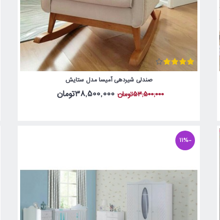
صندلی شیردهی آمیسا مدل ستایش
38,500,000تومان
53,500,000تومان
-11%