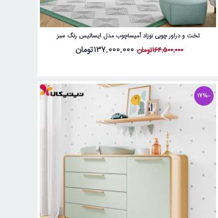
تخت و دراور چوبی نوزاد آمیساچوب مدل ایساتیس رنگ سبز
137,000,000تومان
164,500,000تومان
-17%