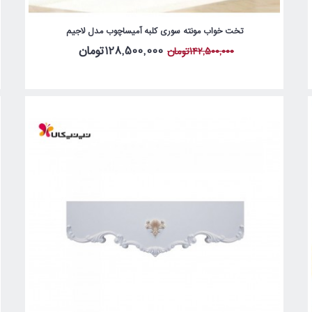
تخت خواب مونته سوری کلبه آمیساچوب مدل لاجیم
128,500,000تومان
142,500,000تومان