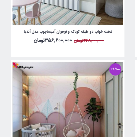
تخت خواب دو طبقه کودک و نوجوان آمیساچوب مدل آندیا
356,600,000تومان
468,000,000تومان
-28%