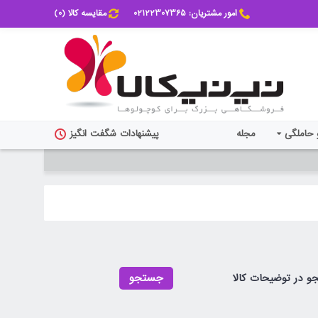
امور مشتریان: 02122307365
مقایسه کالا (
0
)
 حاملگی
مجله
پیشنهادات شگفت انگیز
 در توضیحات کالا