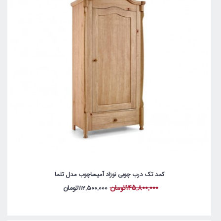
کمد تک درب چوبی نوزاد آمیساچوب مدل تلما
145,800,000تومان
112,500,000تومان