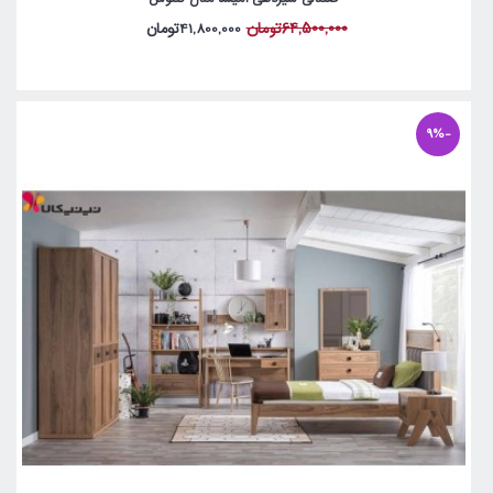
64,500,000تومان
41,800,000تومان
-9%