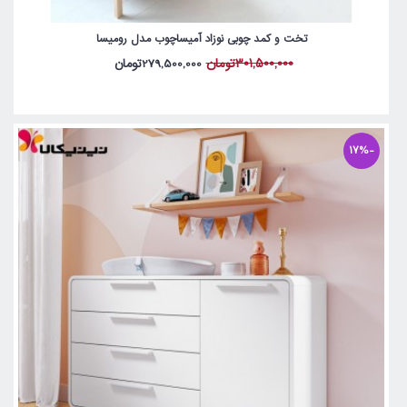
تخت و کمد چوبی نوزاد آمیساچوب مدل رومیسا
301,500,000تومان
279,500,000تومان
-17%