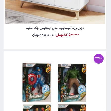
دراور نوزاد آمیساچوب مدل ایساتیس رنگ سفید
82,500,000تومان
68,500,000تومان
-14%