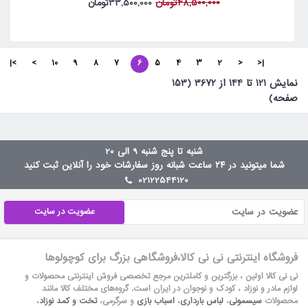
48,500,000تومان
33,500,000تومان
>|
>
10
9
8
7
6
5
4
3
2
<
|<
نمايش 121 تا 144 از 3672 (153
صفحه)
شنبه تا پنج شنبه 9 الی 20
شما میتونید در ۲۴ ساعت شبانه روز سفارشات خود را آنلاین ثبت کنید
02122544120
عضویت در سایت
فروشگاه اینترنتی نی نی کالا،فروشگاهی بزرگ برای کوچولوها
نی نی کالا اولین ، بزرگترین و کاملترین مرجع تخصصی فروش اینترنتی محصولات و
لوازم مادر و نوزاد ، کودک و نوجوان در ایران است. گروه‏‏‌های مختلف کالا مانند
محصولات
سیسمونی
،
لباس بارداری
،
اسباب بازی
و سرگرمی،
تخت و کمد نوزاد
،