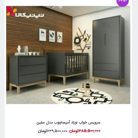
-20%
سرویس خواب نوزاد آمیساچوب مدل سلین
285,500,000تومان
229,500,000تومان