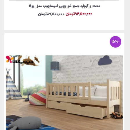
تخت و گهواره جمع شو چوبی آمیساچوب مدل یوفا
96,500,000تومان
89,500,000تومان
-15%