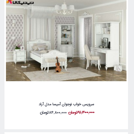
سرویس خواب نوجوان آمیسا مدل آراد
91,300,000تومان
84,800,000تومان