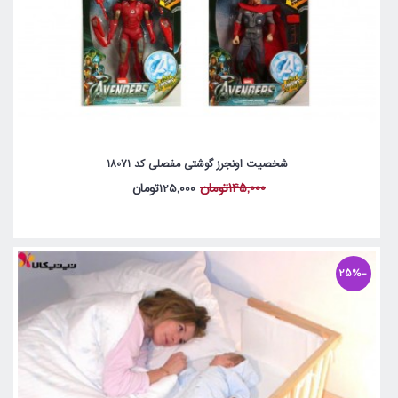
شخصیت اونجرز گوشتی مفصلی کد 18071
145,000تومان
125,000تومان
-25%