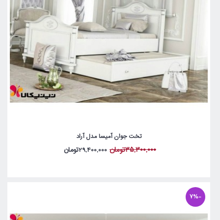
تخت جوان آمیسا مدل آراد
35,300,000تومان
29,400,000تومان
-7%