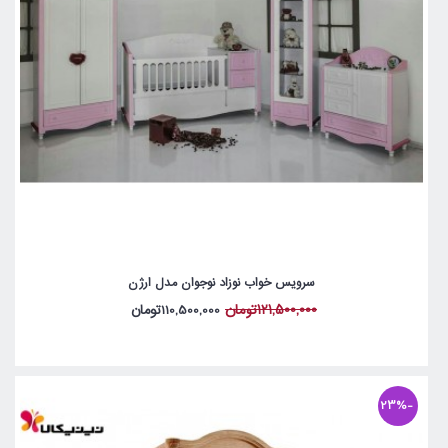
سرویس خواب نوزاد نوجوان مدل ارژن
121,500,000تومان
110,500,000تومان
-23%