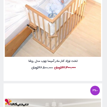
تخت نوزاد کنار مادر آمیسا چوب مدل روشا
62,300,000تومان
46,500,000تومان
-6%