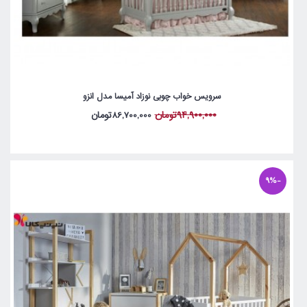
سرویس خواب چوبی نوزاد آمیسا مدل انزو
94,900,000تومان
86,700,000تومان
-9%