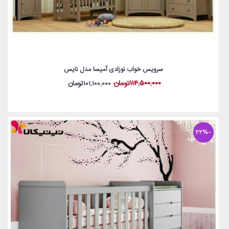
سرویس خواب نوزادی آمیسا مدل نایس
114,500,000تومان
101,100,000تومان
-22%