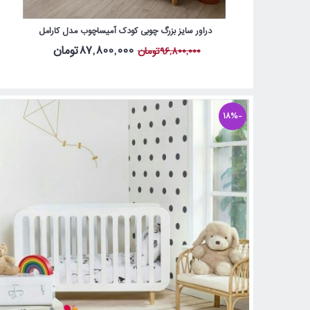
دراور سایز بزرگ چوبی کودک آمیساچوب مدل کارامل
87,800,000تومان
96,800,000تومان
-18%