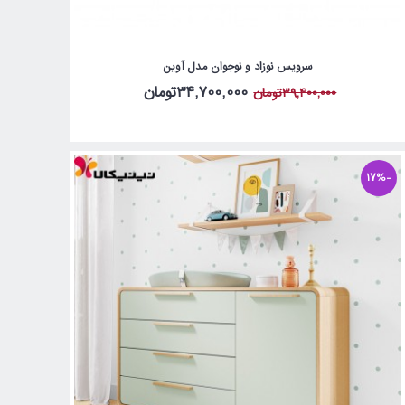
سرویس نوزاد و نوجوان مدل آوین
34,700,000تومان
39,400,000تومان
-17%