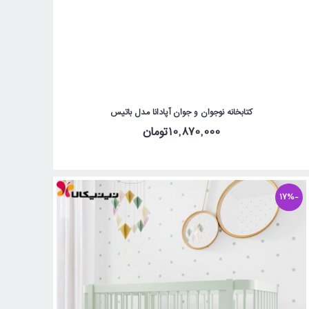
کتابخانه نوجوان و جوان آپادانا مدل باتیس
10,870,000تومان
-17%