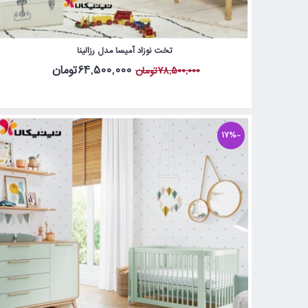
تخت نوزاد آمیسا مدل رزالینا
64,500,000تومان
78,500,000تومان
-17%