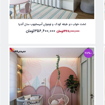
تخت خواب دو طبقه کودک و نوجوان آمیساچوب مدل آندیا
356,600,000تومان
468,000,000تومان
-28%