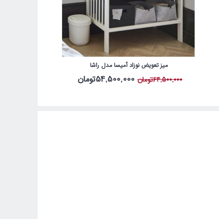
میز تعویض نوزاد آمیسا مدل راشا
54,500,000تومان
64,500,000تومان