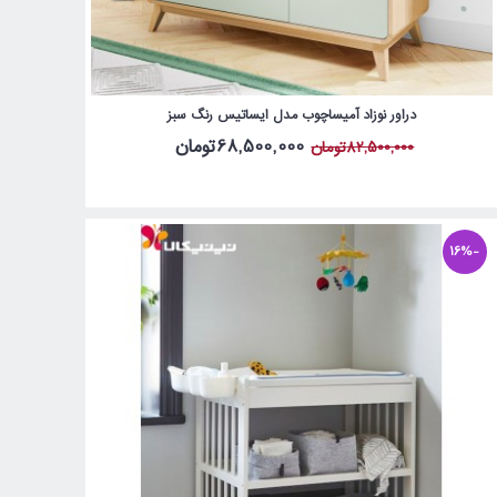
دراور نوزاد آمیساچوب مدل ایساتیس رنگ سبز
68,500,000تومان
82,500,000تومان
-16%