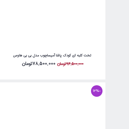
تخت کلبه ای کودک پاشا آمیساچوب مدل بی بی هاوس
78,500,000تومان
94,500,000تومان
-12%