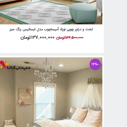
تخت و دراور چوبی نوزاد آمیساچوب مدل ایساتیس رنگ سبز
137,000,000تومان
164,500,000تومان
-17%