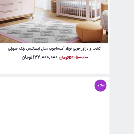
تخت و دراور چوبی نوزاد آمیساچوب مدل ایساتیس رنگ صورتی
137,000,000تومان
164,500,000تومان
-17%