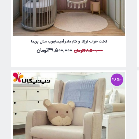
تخت خواب نوزاد و کنار مادر آمیساچوب مدل پریما
49,500,000تومان
68,500,000تومان
-28%