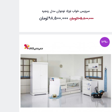
سرویس خواب نوزاد نوجوان مدل پنجره
98,500,000تومان
105,800,000تومان
-12%