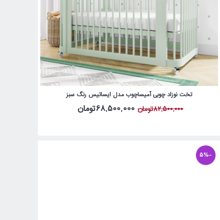
تخت نوزاد چوبی آمیساچوب مدل ایساتیس رنگ سبز
68,500,000تومان
82,500,000تومان
-5%