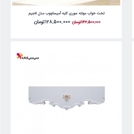
تخت خواب مونته سوری کلبه آمیساچوب مدل لاجیم
128,500,000تومان
142,500,000تومان