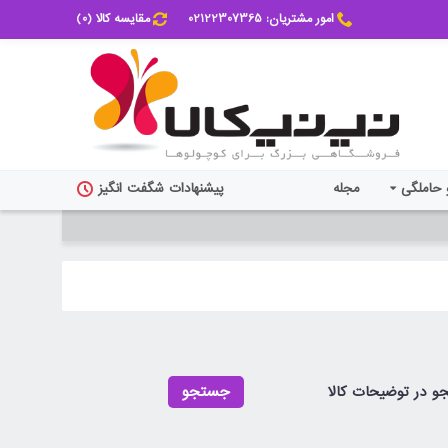
امور مشتریان: 02122307365
مقایسه کالا (
0
)
 حاملگی
مجله
پیشنهادات شگفت انگیز
 در توضیحات کالا