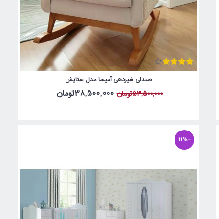
صندلی شیردهی آمیسا مدل ستایش
38,500,000تومان
53,500,000تومان
-11%