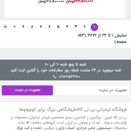
43,500,000تومان
28,500,000تومان
>|
>
9
8
7
6
5
4
3
2
1
نمايش 1 تا 24 از 3672 (153
صفحه)
شنبه تا پنج شنبه 9 الی 20
شما میتونید در ۲۴ ساعت شبانه روز سفارشات خود را آنلاین ثبت کنید
02122544120
عضویت در سایت
فروشگاه اینترنتی نی نی کالا،فروشگاهی بزرگ برای کوچولوها
نی نی کالا اولین ، بزرگترین و کاملترین مرجع تخصصی فروش اینترنتی محصولات و
لوازم مادر و نوزاد ، کودک و نوجوان در ایران است. گروه‏‏‌های مختلف کالا مانند
محصولات
سیسمونی
،
لباس بارداری
،
اسباب بازی
و سرگرمی،
تخت و کمد نوزاد
،