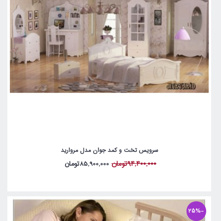
سرویس تخت و کمد جوان مدل مروارید
94,400,000تومان
85,900,000تومان
-25%