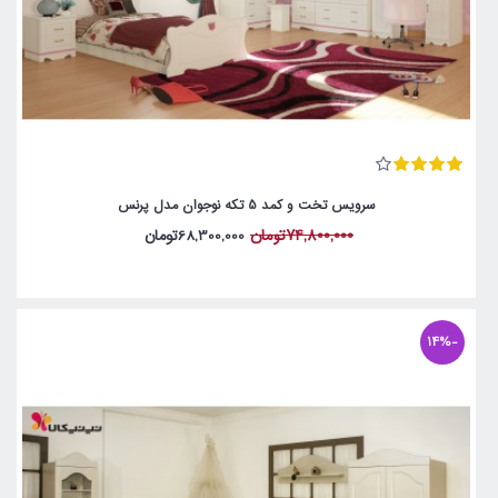
سرویس تخت و کمد 5 تکه نوجوان مدل پرنس
74,800,000تومان
68,300,000تومان
-14%