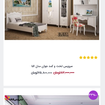
سرویس تخت و کمد جوان مدل النا
82,000,000تومان
75,800,000تومان
-33%