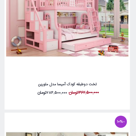
تخت دوطبقه کودک آمیسا مدل ملورین
362,500,000تومان
284,500,000تومان
-10%