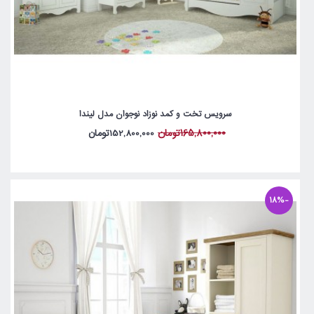
سرویس تخت و کمد نوزاد نوجوان مدل لیندا
165,800,000تومان
152,800,000تومان
-18%