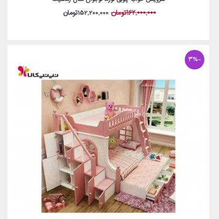
162,000,000تومان
152,200,000تومان
-3%