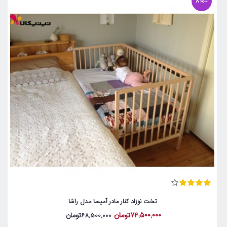
-8%
تخت نوزاد کنار مادر آمیسا مدل راشا
74,500,000تومان
68,500,000تومان