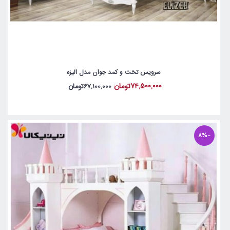
سرویس تخت و کمد جوان مدل الیزه
74,500,000تومان
67,100,000تومان
-8%