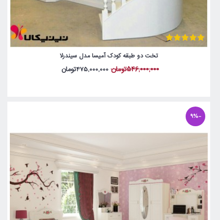
تخت دو طبقه کودک آمیسا مدل سیندرلا
546,000,000تومان
475,000,000تومان
-9%