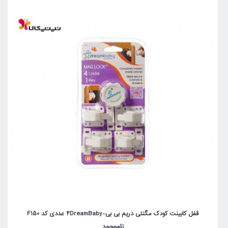
قفل کابینت کودک مگنتی دریم بی بی-4DreamBaby عددی کد F150
ناموجود