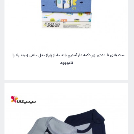
ست بادی 5 عددی زیر دکمه دار آستین بلند ماماز پاپاز مدل ماهی زمینه راه راه mamas&papas _ 000069
ناموجود