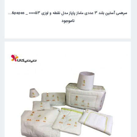
سرهمی آستین بلند 3 عددی ماماز پاپاز مدل نقطه و لوزی mamas&papas _ 000053
ناموجود