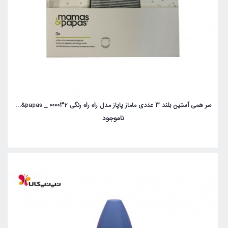
سر همی آستین بلند 3 عددی ماماز پاپاز مدل راه راه رنگی mamas&papas _ 000032
ناموجود