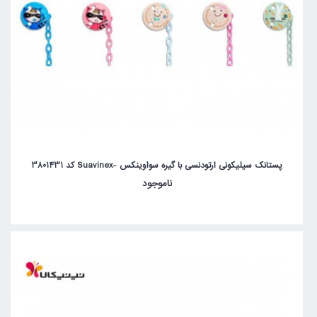
پستانک سیلیکونی ارتودنسی با گیره سواوینکس -Suavinex کد 3801431
ناموجود