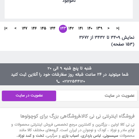
ناموجود
>|
>
147
146
145
144
143
142
141
140
139
<
|<
نمايش 3409 تا 3432 از 3672
(153 صفحه)
شنبه تا پنج شنبه 9 الی 20
شما میتونید در ۲۴ ساعت شبانه روز سفارشات خود را آنلاین ثبت کنید
02122544120
عضویت در سایت
فروشگاه اینترنتی نی نی کالا،فروشگاهی بزرگ برای کوچولوها
نی نی کالا اولین ، بزرگترین و کاملترین مرجع تخصصی فروش اینترنتی محصولات و
لوازم مادر و نوزاد ، کودک و نوجوان در ایران است. گروه‏‏‌های مختلف کالا مانند
محصولات
سیسمونی
،
لباس بارداری
،
اسباب بازی
و سرگرمی،
تخت و کمد نوزاد
،