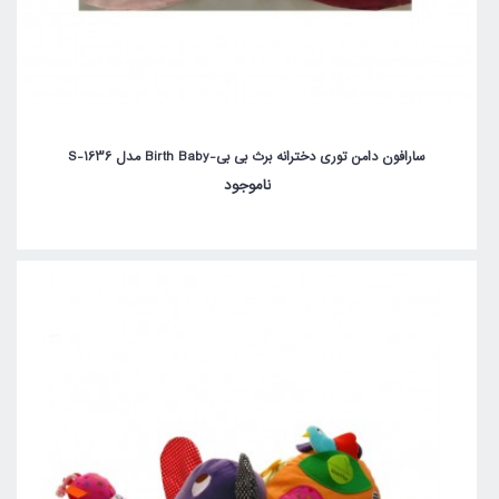
سارافون دامن توری دخترانه برث بی بی-Birth Baby مدل S-1636
ناموجود