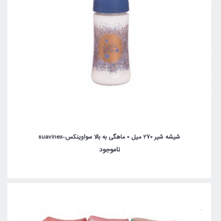
شیشه شیر 270 میل 0 ماهگی به بالا سواوینکس-suavinex
ناموجود