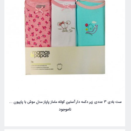
ست بادی 3 عددی زیر دکمه دار آستین کوتاه ماماز پاپاز مدل موش با پاپیون صورتی و جوجه mamas&papas _ 000026
ناموجود