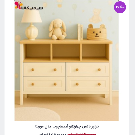
-20%
دراور باکس چهارکشو آمیساچوب مدل مورینا
102,500,000تومان
82,500,000تومان