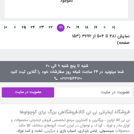
ناموجود
>|
>
25
24
23
22
21
20
19
18
17
<
|<
نمايش 481 تا 504 از 3672 (153
صفحه)
شنبه تا پنج شنبه 9 الی 20
شما میتونید در ۲۴ ساعت شبانه روز سفارشات خود را آنلاین ثبت کنید
02122544120
عضویت در سایت
فروشگاه اینترنتی نی نی کالا،فروشگاهی بزرگ برای کوچولوها
نی نی کالا اولین ، بزرگترین و کاملترین مرجع تخصصی فروش اینترنتی محصولات و
لوازم مادر و نوزاد ، کودک و نوجوان در ایران است. گروه‏‏‌های مختلف کالا مانند
محصولات
سیسمونی
،
لباس بارداری
،
اسباب بازی
و سرگرمی،
تخت و کمد نوزاد
،