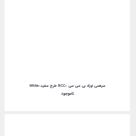
سرهمی نوزاد بی سی سی -BCC طرح سفید-White
ناموجود