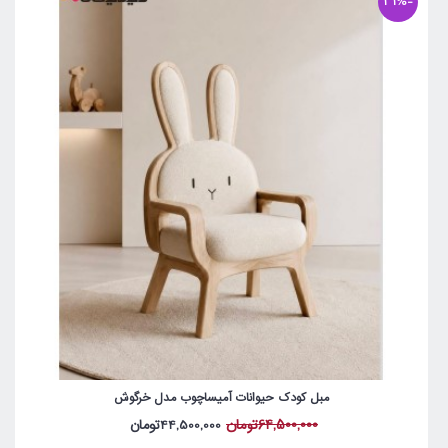
-31%
مبل کودک حیوانات آمیساچوب مدل خرگوش
64,500,000تومان
44,500,000تومان