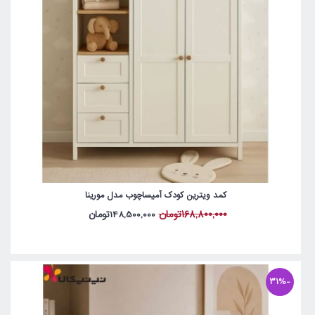
کمد ویترین کودک آمیساچوب مدل مورینا
168,800,000تومان
148,500,000تومان
-31%