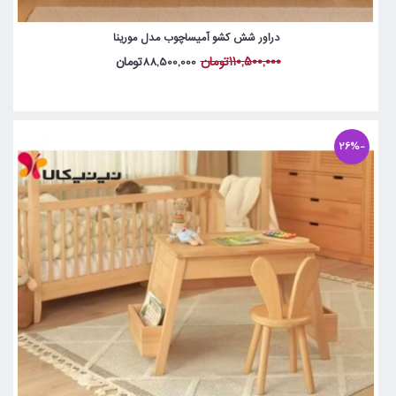
دراور شش کشو آمیساچوب مدل مورینا
110,500,000تومان
88,500,000تومان
-26%