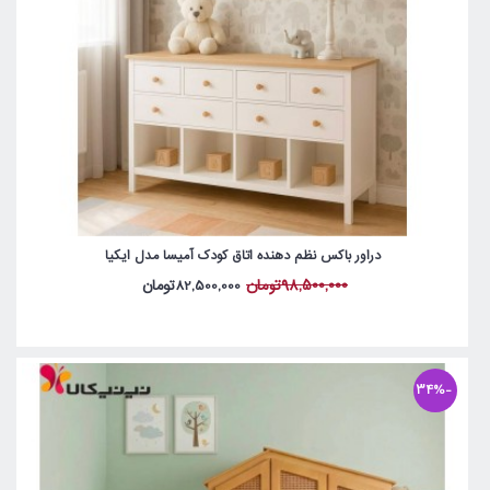
دراور باکس نظم دهنده اتاق کودک آمیسا مدل ایکیا
98,500,000تومان
82,500,000تومان
-34%