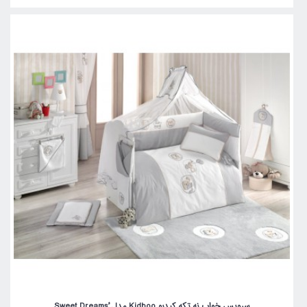
سرویس خواب نه تکه کیدبو Kidboo مدل ُSweet Dreams