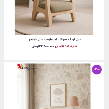
مبل کودک حیوانات آمیساچوب مدل دایناسور
64,500,000تومان
44,500,000تومان
-16%