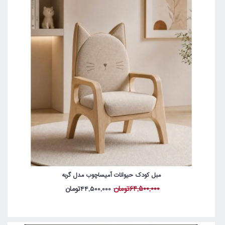
مبل کودک حیوانات آمیساچوب مدل گربه
64,500,000تومان
44,500,000تومان