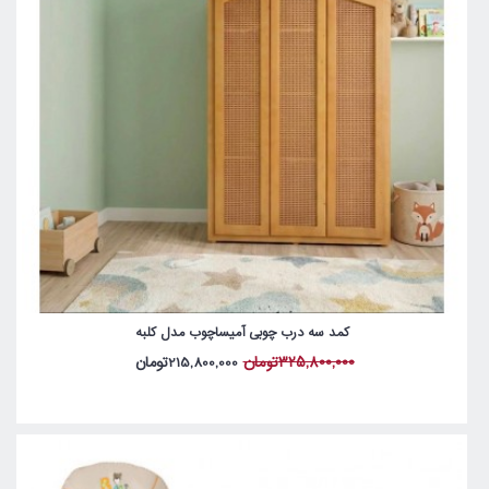
کمد سه درب چوبی آمیساچوب مدل کلبه
325,800,000تومان
215,800,000تومان