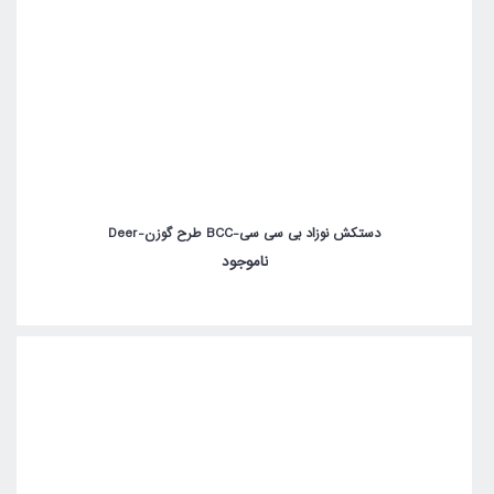
دستکش نوزاد بی سی سی-BCC طرح گوزن-Deer
ناموجود