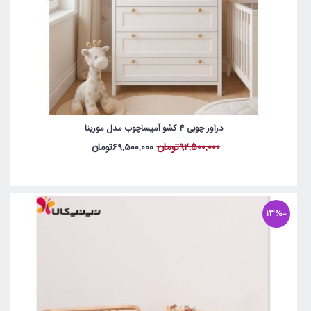
دراور چوبی 4 کشو آمیساچوب مدل مورینا
92,500,000تومان
69,500,000تومان
-13%