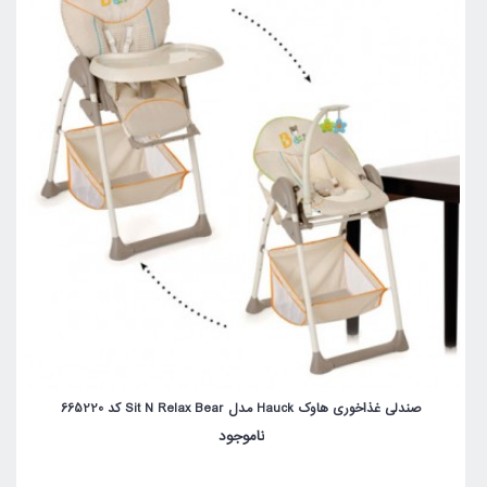
صندلی غذاخوری هاوک Hauck مدل Sit N Relax Bear کد 665220
ناموجود