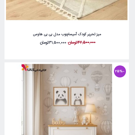
میز تحریر کودک آمیساچوب مدل بی بی هاوس
42,500,000تومان
31,500,000تومان
-25%