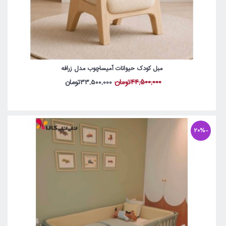
مبل کودک حیوانات آمیساچوب مدل زرافه
44,500,000تومان
33,500,000تومان
-20%