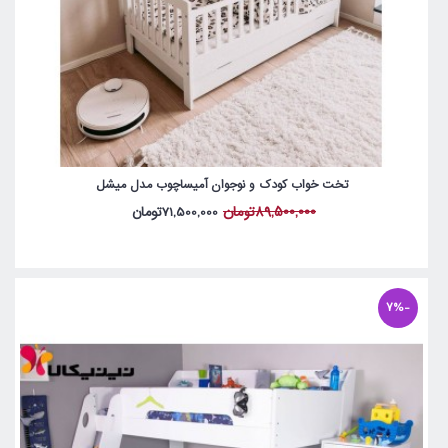
تخت خواب کودک و نوجوان آمیساچوب مدل میشل
89,500,000تومان
71,500,000تومان
-7%