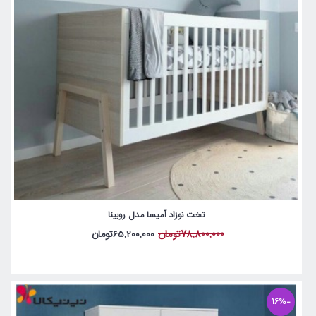
تخت نوزاد آمیسا مدل روبینا
78,800,000تومان
65,200,000تومان
-16%