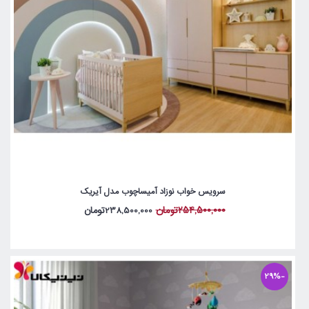
سرویس خواب نوزاد آمیساچوب مدل آیریک
254,500,000تومان
238,500,000تومان
-29%