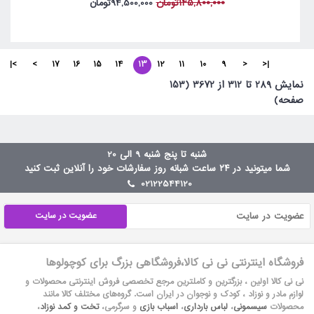
145,800,000تومان
94,500,000تومان
>|
>
17
16
15
14
13
12
11
10
9
<
|<
نمايش 289 تا 312 از 3672 (153
صفحه)
شنبه تا پنج شنبه 9 الی 20
شما میتونید در ۲۴ ساعت شبانه روز سفارشات خود را آنلاین ثبت کنید
02122544120
عضویت در سایت
فروشگاه اینترنتی نی نی کالا،فروشگاهی بزرگ برای کوچولوها
نی نی کالا اولین ، بزرگترین و کاملترین مرجع تخصصی فروش اینترنتی محصولات و
لوازم مادر و نوزاد ، کودک و نوجوان در ایران است. گروه‏‏‌های مختلف کالا مانند
محصولات
سیسمونی
،
لباس بارداری
،
اسباب بازی
و سرگرمی،
تخت و کمد نوزاد
،