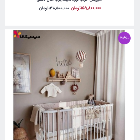
159,800,000تومان
138,500,000تومان
-20%