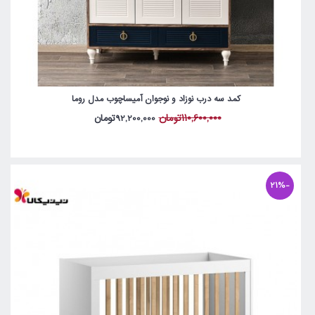
کمد سه درب نوزاد و نوجوان آمیساچوب مدل روما
110,600,000تومان
92,200,000تومان
-21%