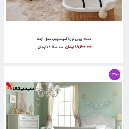
تخت چوبی نوزاد آمیساچوب مدل اوتانا
89,400,000تومان
74,500,000تومان
-13%