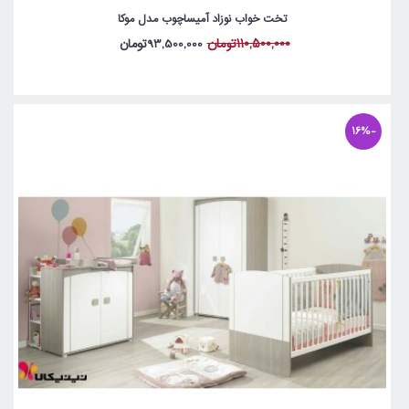
تخت خواب نوزاد آمیساچوب مدل موکا
110,500,000تومان
93,500,000تومان
-16%