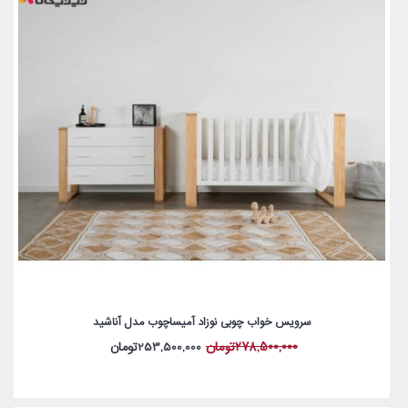
سرویس خواب چوبی نوزاد آمیساچوب مدل آناشید
278,500,000تومان
253,500,000تومان