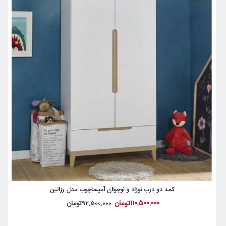
کمد دو درب نوزاد و نوجوان آمیساچوب مدل رزالین
110,500,000تومان
92,500,000تومان