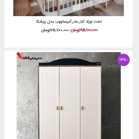
تخت نوزاد کنار مادر آمیساچوب مدل ویشکا
95,100,000تومان
75,700,000تومان
-17%