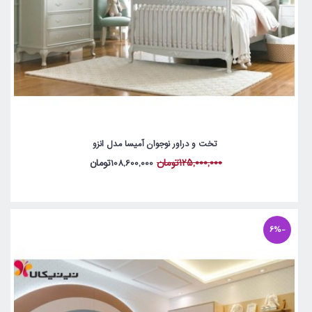
تخت و دراور نوجوان آمیسا مدل انزو
125,000,000تومان
108,600,000تومان
-6%