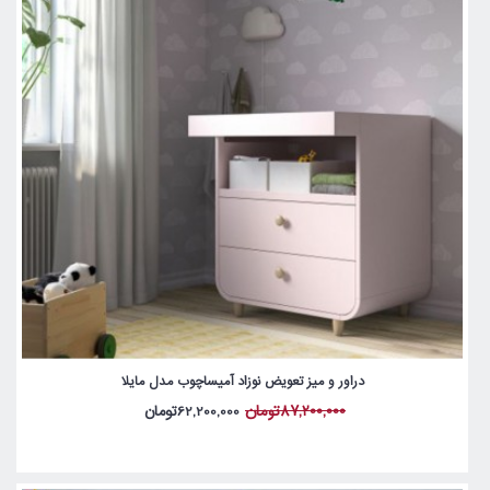
دراور و میز تعویض نوزاد آمیساچوب مدل مایلا
87,200,000تومان
62,200,000تومان