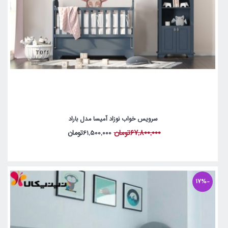
سرویس خواب نوزاد آمیسا مدل باراد
67,800,000تومان
61,500,000تومان
-17%