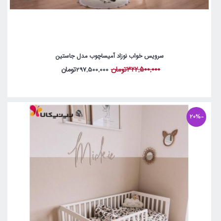
سرویس خواب نوزاد آمیساچوب مدل جاستین
322,500,000تومان
297,500,000تومان
-20%