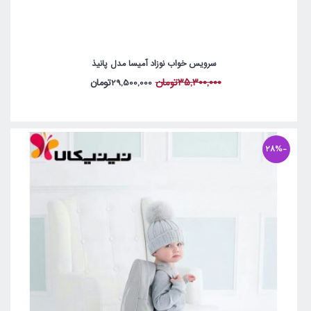
سرویس خواب نوزاد آمیسا مدل پانیذ
35,300,000تومان
29,500,000تومان
-28%