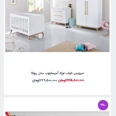
سرویس خواب نوزاد آمیساچوب مدل ریوانا
265,800,000تومان
229,500,000تومان
-9%