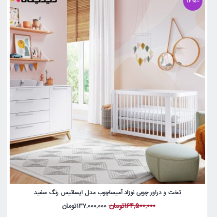
-17%
تخت و دراور چوبی نوزاد آمیساچوب مدل ایساتیس رنگ سفید
164,500,000تومان
137,000,000تومان