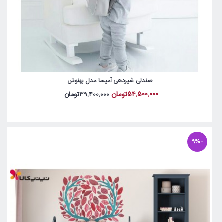
صندلی شیردهی آمیسا مدل بهنوش
54,500,000تومان
39,400,000تومان
-9%