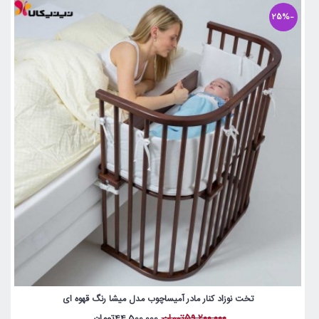
-25%
تخت نوزاد کنار مادر آمیساچوب مدل میشا رنگ قهوه ای
59,200,000تومان
44,500,000تومان