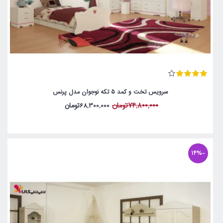
سرویس تخت و کمد 5 تکه نوجوان مدل پرنس
74,800,000تومان
68,300,000تومان
-14%