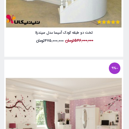
تخت دو طبقه کودک آمیسا مدل سیندرلا
546,000,000تومان
475,000,000تومان
-9%