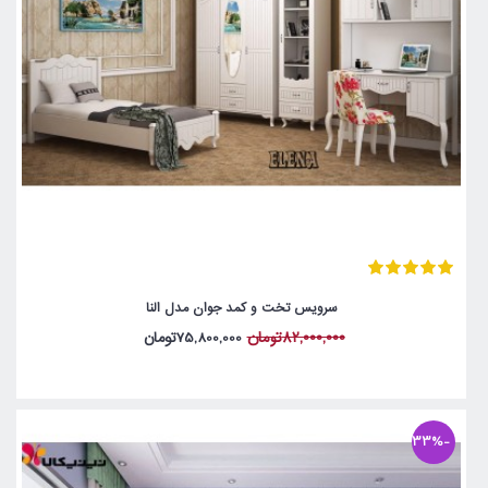
سرویس تخت و کمد جوان مدل النا
82,000,000تومان
75,800,000تومان
-33%