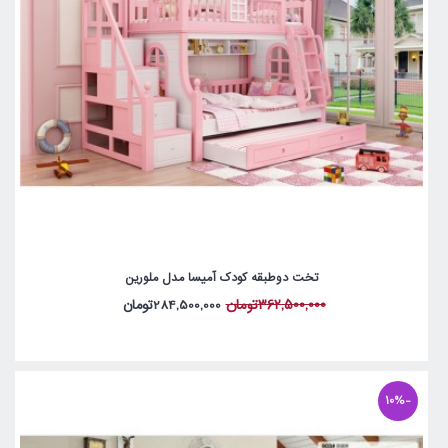
تخت دوطبقه کودک آمیسا مدل ملورین
362,500,000تومان
284,500,000تومان
-10%