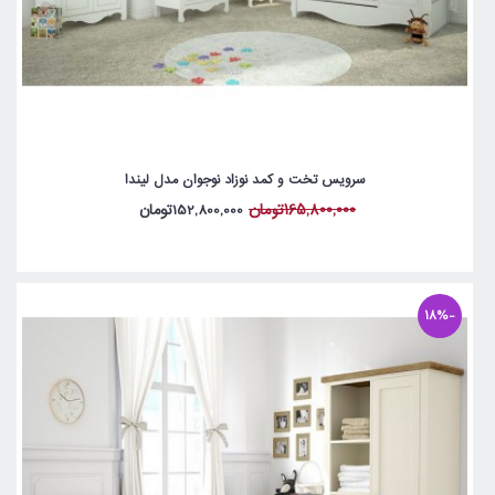
سرویس تخت و کمد نوزاد نوجوان مدل لیندا
165,800,000تومان
152,800,000تومان
-18%