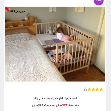
-8%
تخت نوزاد کنار مادر آمیسا مدل راشا
74,500,000تومان
68,500,000تومان