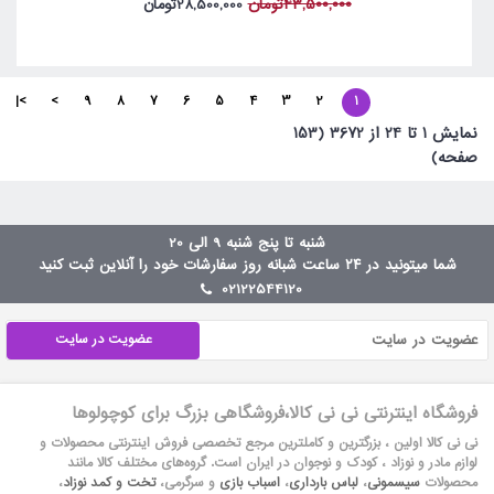
43,500,000تومان
28,500,000تومان
>|
>
9
8
7
6
5
4
3
2
1
نمايش 1 تا 24 از 3672 (153
صفحه)
شنبه تا پنج شنبه 9 الی 20
شما میتونید در ۲۴ ساعت شبانه روز سفارشات خود را آنلاین ثبت کنید
02122544120
عضویت در سایت
فروشگاه اینترنتی نی نی کالا،فروشگاهی بزرگ برای کوچولوها
نی نی کالا اولین ، بزرگترین و کاملترین مرجع تخصصی فروش اینترنتی محصولات و
لوازم مادر و نوزاد ، کودک و نوجوان در ایران است. گروه‏‏‌های مختلف کالا مانند
محصولات
سیسمونی
،
لباس بارداری
،
اسباب بازی
و سرگرمی،
تخت و کمد نوزاد
،