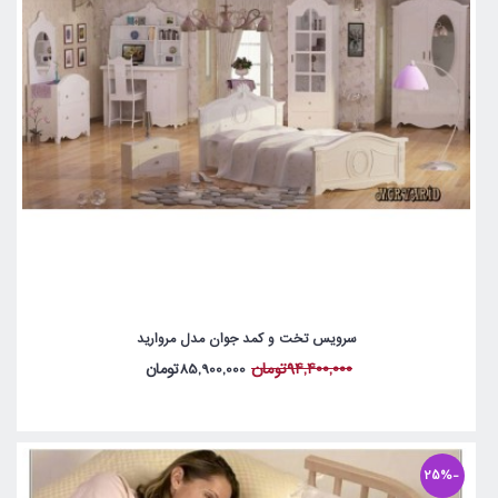
سرویس تخت و کمد جوان مدل مروارید
94,400,000تومان
85,900,000تومان
-25%