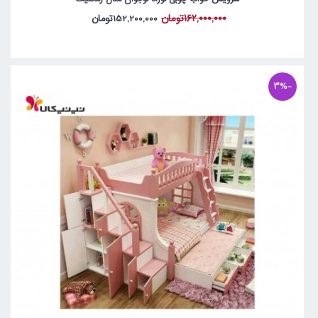
162,000,000تومان
152,200,000تومان
-3%