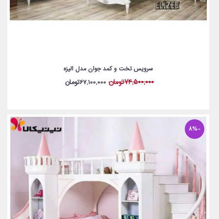
سرویس تخت و کمد جوان مدل الیزه
74,500,000تومان
67,100,000تومان
-8%