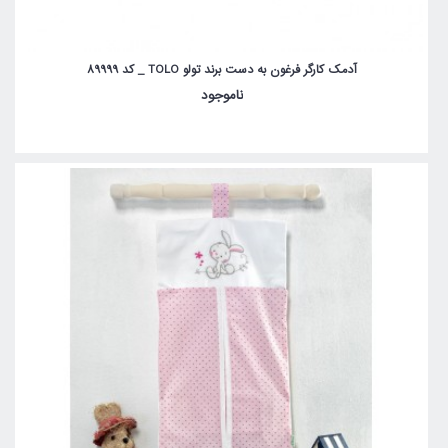
آدمک کارگر فرغون به دست برند تولو TOLO _ کد 89999
ناموجود