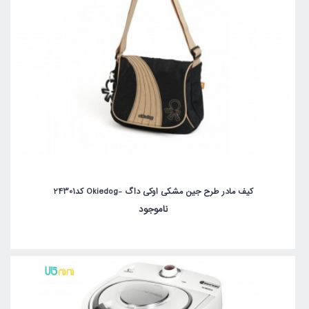
کیف مادر طرح جین مشکی اوکی داگ -Okiedog کد24301
ناموجود