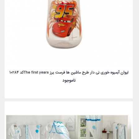
لیوان آبمیوه خوری نی دار طرح ماشین ها فرست یرز The first yearsکد 10284
ناموجود