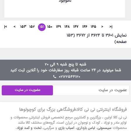
ناموجود
>|
>
153
152
151
150
149
148
147
146
145
<
|<
نمايش 3601 تا 3624 از 3672 (153
صفحه)
شنبه تا پنج شنبه 9 الی 20
شما میتونید در ۲۴ ساعت شبانه روز سفارشات خود را آنلاین ثبت کنید
02122544120
عضویت در سایت
فروشگاه اینترنتی نی نی کالا،فروشگاهی بزرگ برای کوچولوها
نی نی کالا اولین ، بزرگترین و کاملترین مرجع تخصصی فروش اینترنتی محصولات و
لوازم مادر و نوزاد ، کودک و نوجوان در ایران است. گروه‏‏‌های مختلف کالا مانند
محصولات
سیسمونی
،
لباس بارداری
،
اسباب بازی
و سرگرمی،
تخت و کمد نوزاد
،