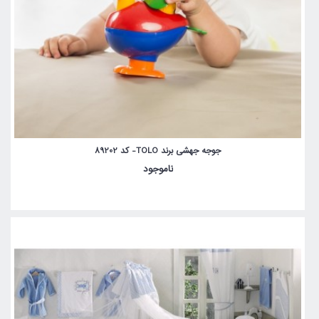
جوجه جهشی برند TOLO- کد 89202
ناموجود