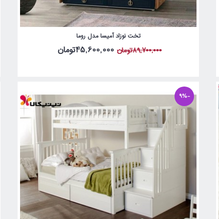
تخت نوزاد آمیسا مدل روما
45,600,000تومان
89,700,000تومان
-9%