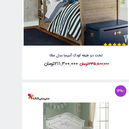
تخت دو طبقه کودک آمیسا مدل ساتا
211,300,000تومان
235,800,000تومان
-14%