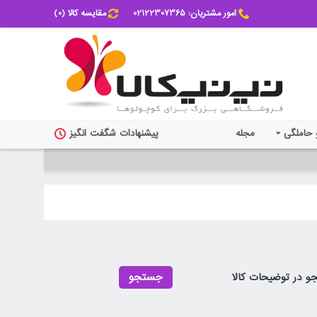
امور مشتریان: 02122307365
مقایسه کالا (
0
)
 حاملگی
مجله
پیشنهادات شگفت انگیز
 در توضیحات کالا