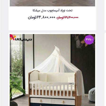
تخت نوزاد آمیساچوب مدل میشکا
64,800,000تومان
79,300,000تومان
-49%