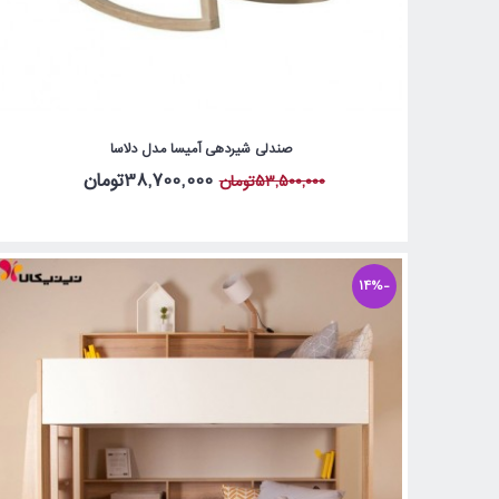
صندلی شیردهی آمیسا مدل دلاسا
38,700,000تومان
53,500,000تومان
-14%