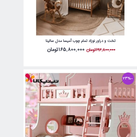
تخت و دراور نوزاد تمام چوب آمیسا مدل سالینا
165,800,000تومان
192,800,000تومان
-23%