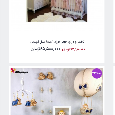
تخت و دراور چوبی نوزاد آمیسا مدل آرمیس
65,500,000تومان
72,900,000تومان
-23%