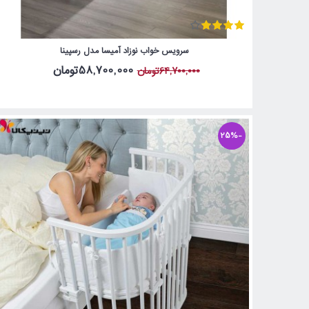
سرویس خواب نوزاد آمیسا مدل رسپینا
58,700,000تومان
64,700,000تومان
-25%