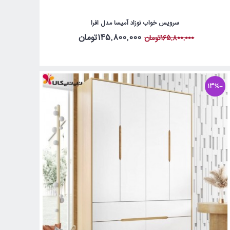
سرویس خواب نوزاد آمیسا مدل افرا
145,800,000تومان
165,800,000تومان
-13%