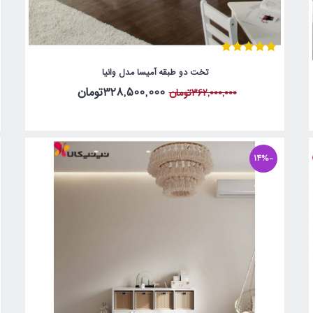
تخت دو طبقه آمیسا مدل وانیا
328,500,000تومان
362,000,000تومان
-14%