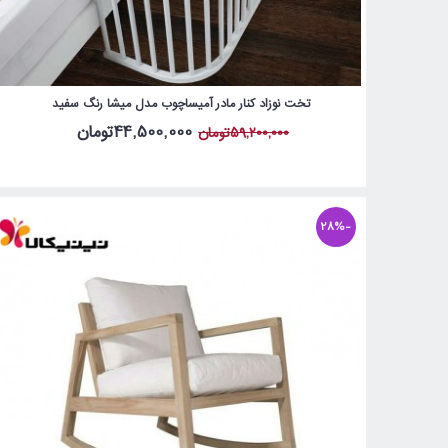
تخت نوزاد کنار مادر آمیساچوب مدل میشا رنگ سفید
44,500,000تومان
59,200,000تومان
-28%