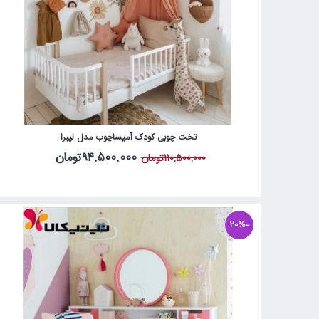
تخت چوبی کودک آمیساچوب مدل لیبرا
94,500,000تومان
110,500,000تومان
-20%