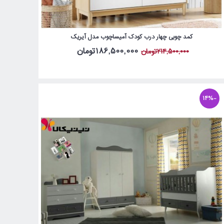
کمد چوبی چهار درب کودک آمیساچوب مدل آیریک
186,500,000تومان
214,500,000تومان
-14%