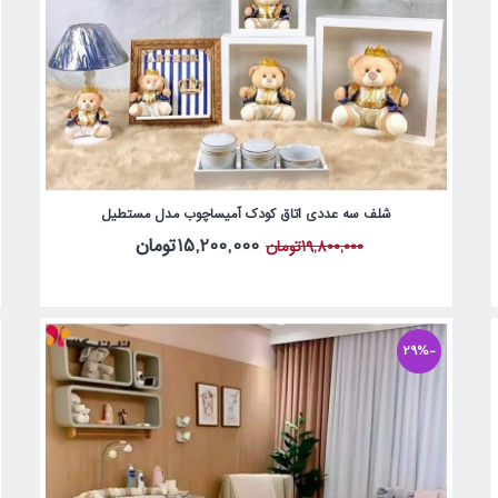
شلف سه عددی اتاق کودک آمیساچوب مدل مستطیل
15,200,000تومان
19,800,000تومان
-29%