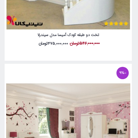
تخت دو طبقه کودک آمیسا مدل سیندرلا
546,000,000تومان
475,000,000تومان
-9%