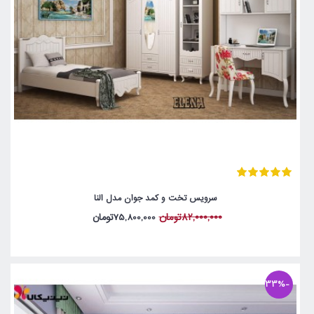
سرویس تخت و کمد جوان مدل النا
82,000,000تومان
75,800,000تومان
-33%