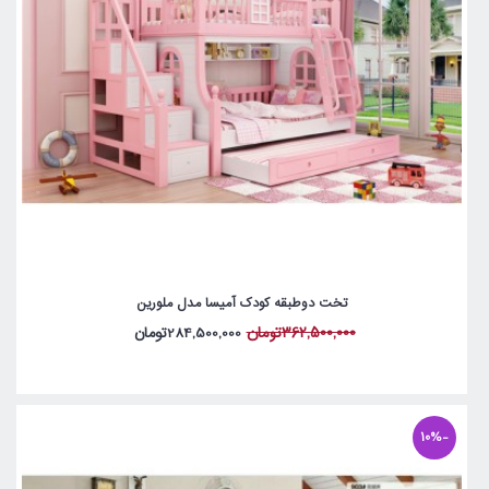
تخت دوطبقه کودک آمیسا مدل ملورین
362,500,000تومان
284,500,000تومان
-10%