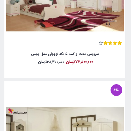
سرویس تخت و کمد 5 تکه نوجوان مدل پرنس
74,800,000تومان
68,300,000تومان
-14%