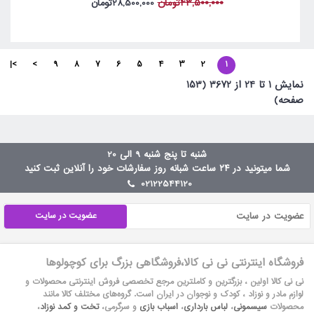
43,500,000تومان
28,500,000تومان
>|
>
9
8
7
6
5
4
3
2
1
نمايش 1 تا 24 از 3672 (153
صفحه)
شنبه تا پنج شنبه 9 الی 20
شما میتونید در ۲۴ ساعت شبانه روز سفارشات خود را آنلاین ثبت کنید
02122544120
عضویت در سایت
فروشگاه اینترنتی نی نی کالا،فروشگاهی بزرگ برای کوچولوها
نی نی کالا اولین ، بزرگترین و کاملترین مرجع تخصصی فروش اینترنتی محصولات و
لوازم مادر و نوزاد ، کودک و نوجوان در ایران است. گروه‏‏‌های مختلف کالا مانند
محصولات
سیسمونی
،
لباس بارداری
،
اسباب بازی
و سرگرمی،
تخت و کمد نوزاد
،