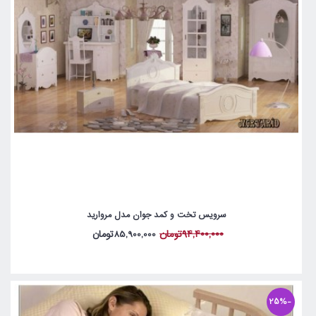
سرویس تخت و کمد جوان مدل مروارید
94,400,000تومان
85,900,000تومان
-25%