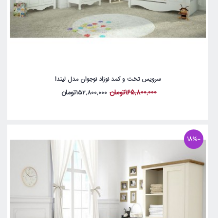
سرویس تخت و کمد نوزاد نوجوان مدل لیندا
165,800,000تومان
152,800,000تومان
-18%