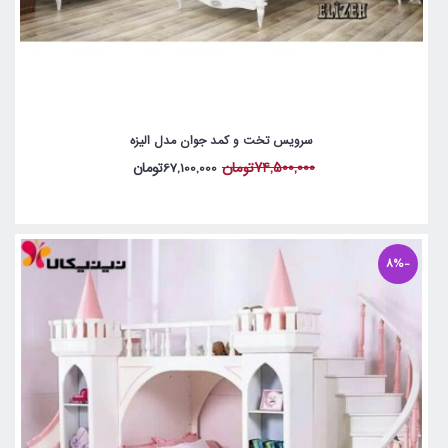
سرویس تخت و کمد جوان مدل الیزه
74,500,000تومان
67,100,000تومان
-8%