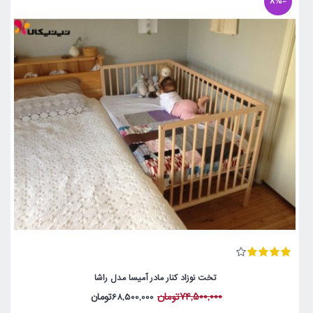
-8%
تخت نوزاد کنار مادر آمیسا مدل راشا
74,500,000تومان
68,500,000تومان