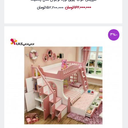
162,000,000تومان
152,200,000تومان
-3%