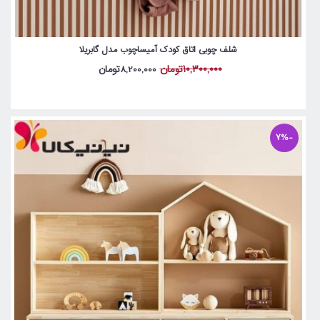
شلف چوبی اتاق کودک آمیساچوب مدل گابریلا
10,300,000تومان
8,200,000تومان
-7%