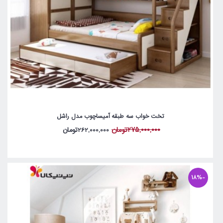
تخت خواب سه طبقه آمیساچوب مدل راشل
275,000,000تومان
262,000,000تومان
-18%