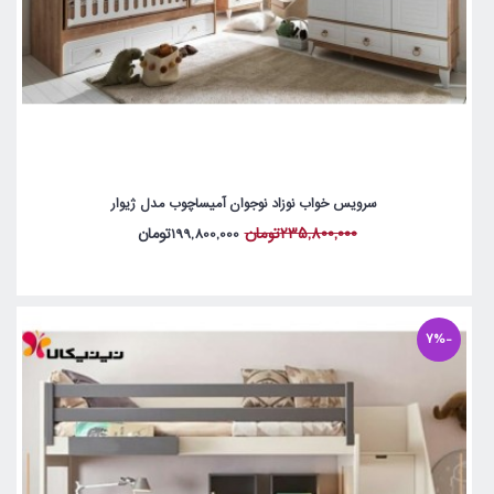
سرویس خواب نوزاد نوجوان آمیساچوب مدل ژیوار
235,800,000تومان
199,800,000تومان
-7%