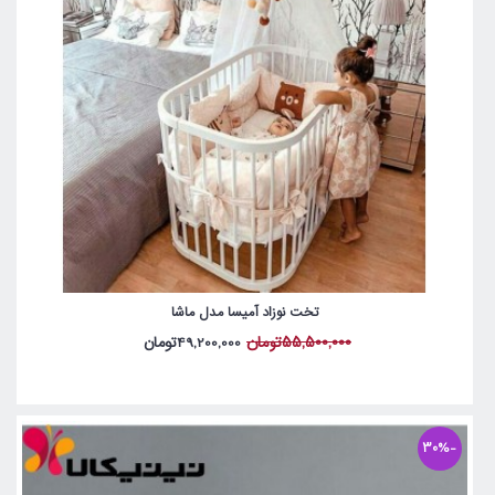
تخت نوزاد آمیسا مدل ماشا
55,500,000تومان
49,200,000تومان
-30%