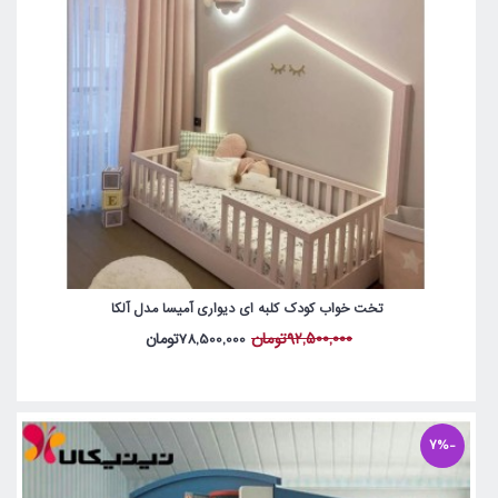
تخت خواب کودک کلبه ای دیواری آمیسا مدل آلکا
92,500,000تومان
78,500,000تومان
-7%