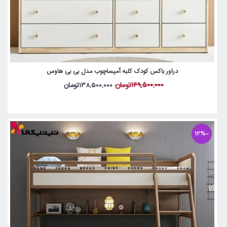
دراور باکس کودک کلبه آمیساچوب مدل بی بی هاوس
149,500,000تومان
138,500,000تومان
-12%