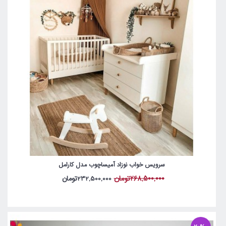
سرویس خواب نوزاد آمیساچوب مدل کارامل
268,500,000تومان
232,500,000تومان