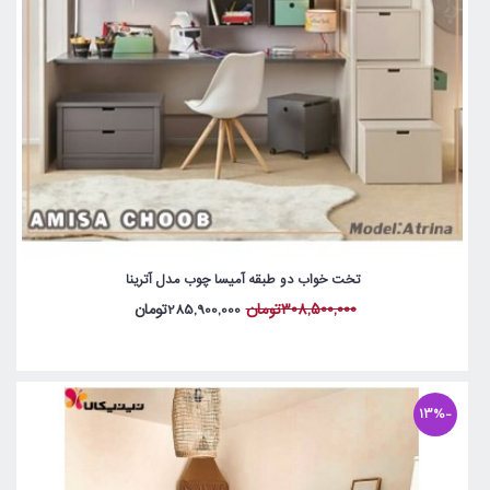
تخت خواب دو طبقه آمیسا چوب مدل آترینا
308,500,000تومان
285,900,000تومان
-13%