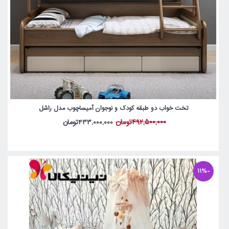
تخت خواب دو طبقه کودک و نوجوان آمیساچوب مدل راشل
492,500,000تومان
433,000,000تومان
-11%