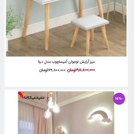
میز آرایش نوجوان آمیساچوب مدل درنا
98,800,000تومان
79,800,000تومان
-15%