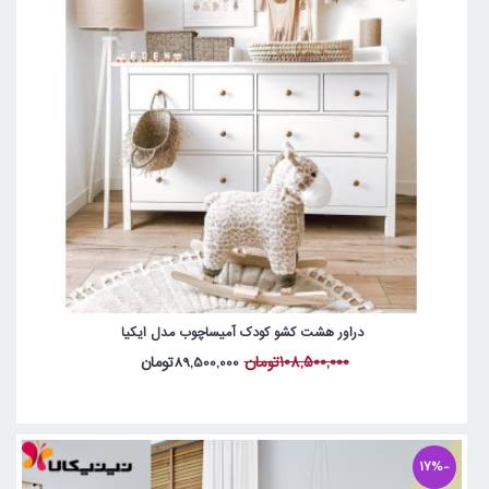
دراور هشت کشو کودک آمیساچوب مدل ایکیا
108,500,000تومان
89,500,000تومان
-17%