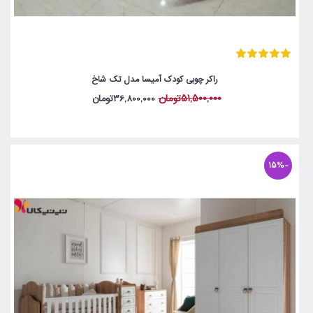
راکر چوبی کودک آمیسا مدل تک شاخ
51,500,000تومان
36,800,000تومان
-15%