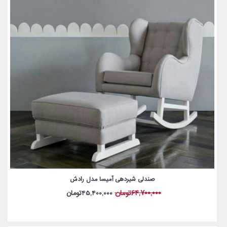
صندلی شیردهی آمیسا مدل رادش
64,700,000تومان
45,400,000تومان