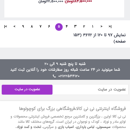
84,500,000تومان
71,500,000تومان
>|
>
9
8
7
6
5
4
3
2
1
<
|<
نمايش 97 تا 120 از 3672 (153
صفحه)
شنبه تا پنج شنبه 9 الی 20
شما میتونید در ۲۴ ساعت شبانه روز سفارشات خود را آنلاین ثبت کنید
02122544120
عضویت در سایت
فروشگاه اینترنتی نی نی کالا،فروشگاهی بزرگ برای کوچولوها
نی نی کالا اولین ، بزرگترین و کاملترین مرجع تخصصی فروش اینترنتی محصولات و
لوازم مادر و نوزاد ، کودک و نوجوان در ایران است. گروه‏‏‌های مختلف کالا مانند
محصولات
سیسمونی
،
لباس بارداری
،
اسباب بازی
و سرگرمی،
تخت و کمد نوزاد
،