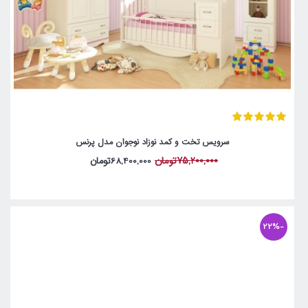
سرویس تخت و کمد نوزاد نوجوان مدل پرنس
75,200,000تومان
68,400,000تومان
-22%