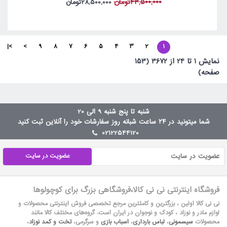
43,500,000تومان
28,500,000تومان
>|
>
9
8
7
6
5
4
3
2
1
نمايش 1 تا 24 از 3672 (153
صفحه)
شنبه تا پنج شنبه 9 الی 20
شما میتونید در ۲۴ ساعت شبانه روز سفارشات خود را آنلاین ثبت کنید
02122544120
عضویت در سایت
فروشگاه اینترنتی نی نی کالا،فروشگاهی بزرگ برای کوچولوها
نی نی کالا اولین ، بزرگترین و کاملترین مرجع تخصصی فروش اینترنتی محصولات و
لوازم مادر و نوزاد ، کودک و نوجوان در ایران است. گروه‏‏‌های مختلف کالا مانند
محصولات
سیسمونی
،
لباس بارداری
،
اسباب بازی
و سرگرمی،
تخت و کمد نوزاد
،