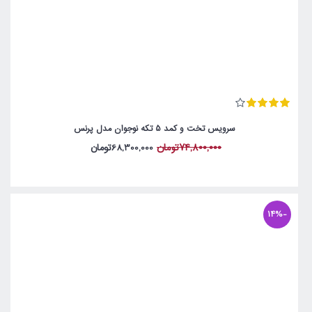
سرویس تخت و کمد 5 تکه نوجوان مدل پرنس
74,800,000تومان
68,300,000تومان
-14%