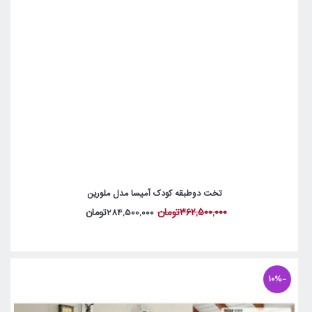
تخت دوطبقه کودک آمیسا مدل ملورین
362,500,000تومان
284,500,000تومان
-10%