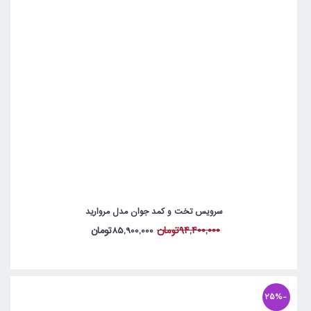
سرویس تخت و کمد جوان مدل مروارید
94,400,000تومان
85,900,000تومان
-25%