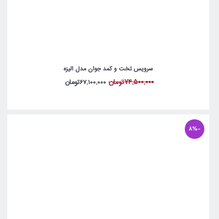
سرویس تخت و کمد جوان مدل الیزه
74,500,000تومان
67,100,000تومان
-8%