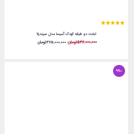
تخت دو طبقه کودک آمیسا مدل سیندرلا
546,000,000تومان
475,000,000تومان
-9%