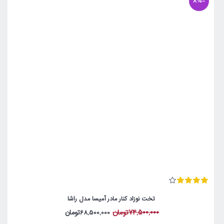
-8%
تخت نوزاد کنار مادر آمیسا مدل راشا
74,500,000تومان
68,500,000تومان