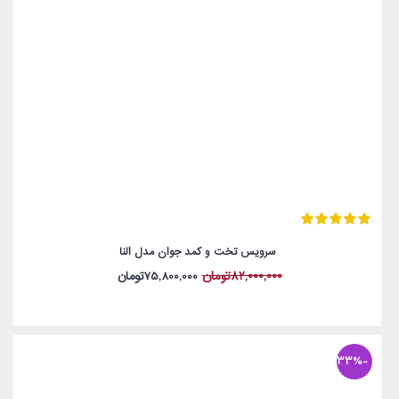
سرویس تخت و کمد جوان مدل النا
82,000,000تومان
75,800,000تومان
-33%