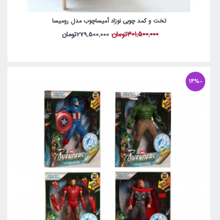
تخت و کمد چوبی نوزاد آمیساچوب مدل رومیسا
301,500,000تومان
279,500,000تومان
-14%