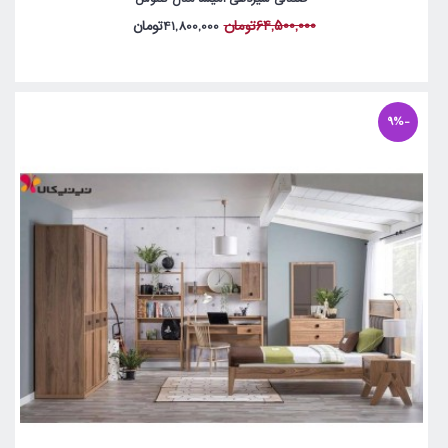
64,500,000تومان
41,800,000تومان
-9%