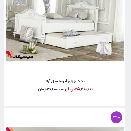
تخت جوان آمیسا مدل آراد
35,300,000تومان
29,400,000تومان
-7%