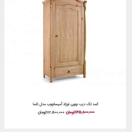
کمد تک درب چوبی نوزاد آمیساچوب مدل تلما
145,800,000تومان
112,500,000تومان