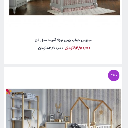
سرویس خواب چوبی نوزاد آمیسا مدل انزو
94,900,000تومان
86,700,000تومان
-9%