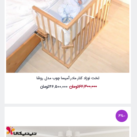
تخت نوزاد کنار مادر آمیسا چوب مدل روشا
62,300,000تومان
46,500,000تومان
-6%