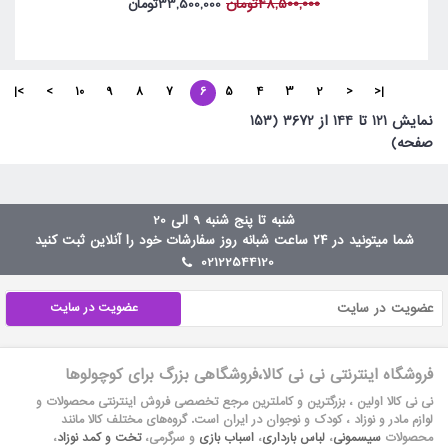
48,500,000تومان
33,500,000تومان
>|
>
10
9
8
7
6
5
4
3
2
<
|<
نمايش 121 تا 144 از 3672 (153
صفحه)
شنبه تا پنج شنبه 9 الی 20
شما میتونید در ۲۴ ساعت شبانه روز سفارشات خود را آنلاین ثبت کنید
02122544120
عضویت در سایت
فروشگاه اینترنتی نی نی کالا،فروشگاهی بزرگ برای کوچولوها
نی نی کالا اولین ، بزرگترین و کاملترین مرجع تخصصی فروش اینترنتی محصولات و
لوازم مادر و نوزاد ، کودک و نوجوان در ایران است. گروه‏‏‌های مختلف کالا مانند
محصولات
سیسمونی
،
لباس بارداری
،
اسباب بازی
و سرگرمی،
تخت و کمد نوزاد
،