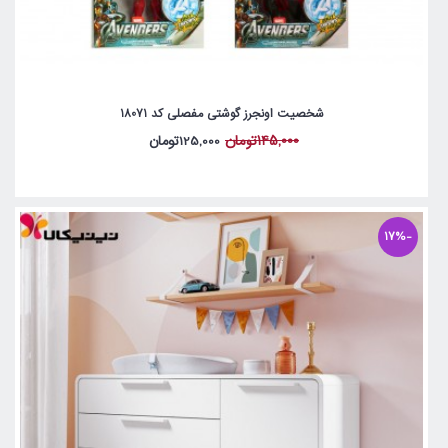
شخصیت اونجرز گوشتی مفصلی کد 18071
145,000تومان
125,000تومان
-17%