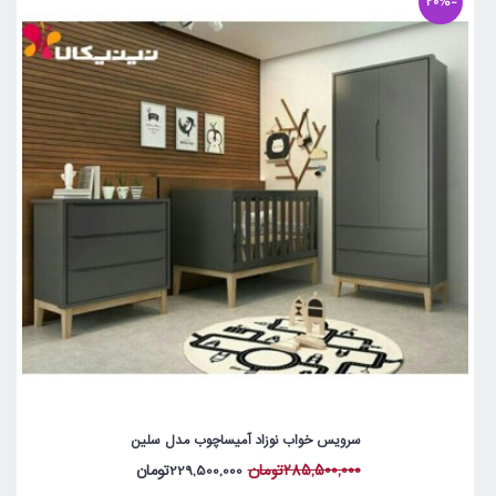
-20%
سرویس خواب نوزاد آمیساچوب مدل سلین
285,500,000تومان
229,500,000تومان