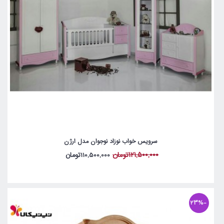
سرویس خواب نوزاد نوجوان مدل ارژن
121,500,000تومان
110,500,000تومان
-23%