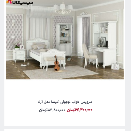
سرویس خواب نوجوان آمیسا مدل آراد
91,300,000تومان
84,800,000تومان