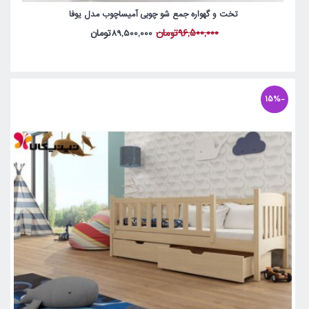
تخت و گهواره جمع شو چوبی آمیساچوب مدل یوفا
96,500,000تومان
89,500,000تومان
-15%