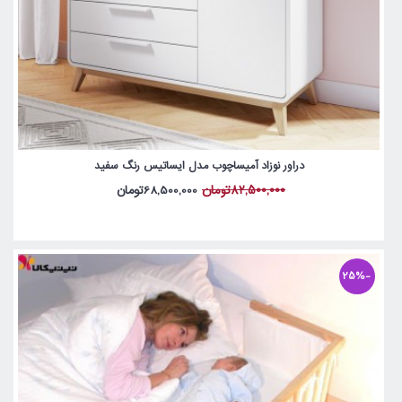
دراور نوزاد آمیساچوب مدل ایساتیس رنگ سفید
82,500,000تومان
68,500,000تومان
-25%