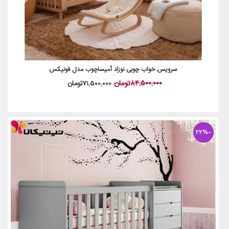
سرویس خواب چوبی نوزاد آمیساچوب مدل فونیکس
84,500,000تومان
71,500,000تومان
-22%