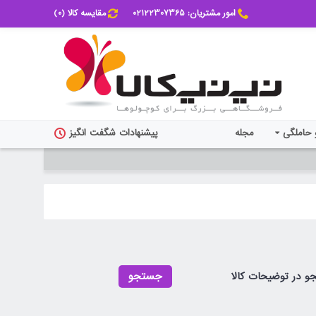
امور مشتریان: 02122307365
مقایسه کالا (
0
)
 حاملگی
مجله
پیشنهادات شگفت انگیز
 در توضیحات کالا