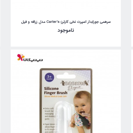
سرهمی جورابدار اسپرت نخی کارترز-Carter's مدل زرافه و فیل
ناموجود