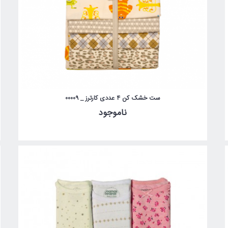
ست خشک کن 4 عددی کارترز _ 00009
ناموجود