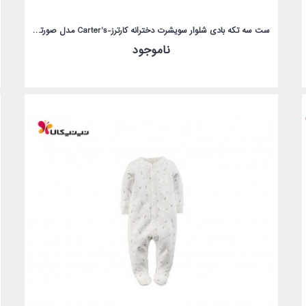
ست سه تکه بادی شلوار سویشرت دخترانه کارترز-Carter's مدل صورتی کفشدوزک
ناموجود