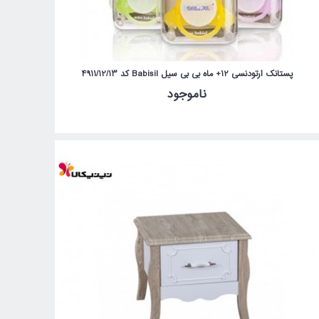
پستانک ارتودنسی 12+ ماه بی بی سیل Babisil کد 4911/12/13
ناموجود