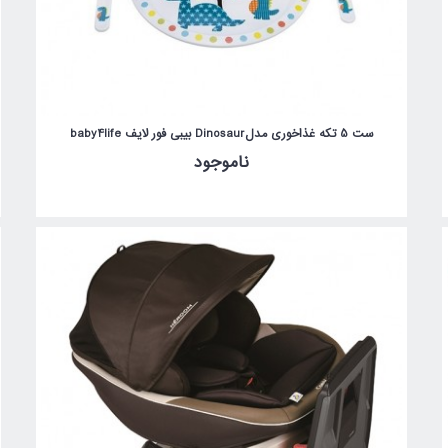
ست 5 تکه غذاخوری مدلDinosaur بیبی فور لایف baby4life
ناموجود