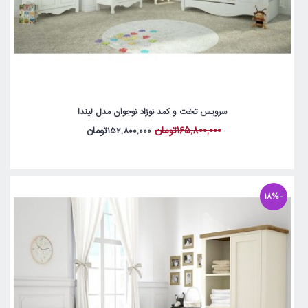
سرویس تخت و کمد نوزاد نوجوان مدل لیندا
165,800,000تومان
152,800,000تومان
-18%