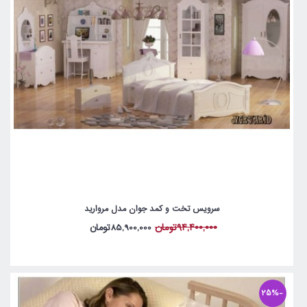
سرویس تخت و کمد جوان مدل مروارید
94,400,000تومان
85,900,000تومان
-25%