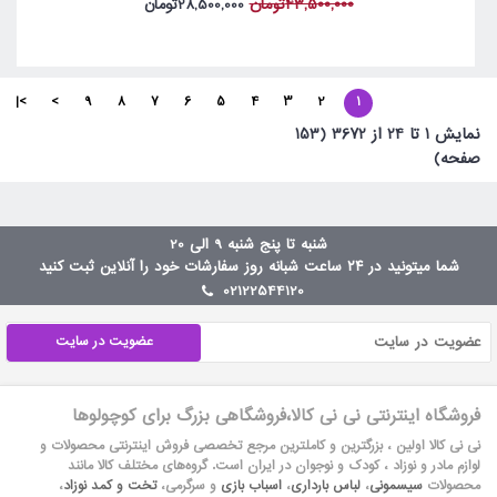
43,500,000تومان
28,500,000تومان
>|
>
9
8
7
6
5
4
3
2
1
نمايش 1 تا 24 از 3672 (153
صفحه)
شنبه تا پنج شنبه 9 الی 20
شما میتونید در ۲۴ ساعت شبانه روز سفارشات خود را آنلاین ثبت کنید
02122544120
عضویت در سایت
فروشگاه اینترنتی نی نی کالا،فروشگاهی بزرگ برای کوچولوها
نی نی کالا اولین ، بزرگترین و کاملترین مرجع تخصصی فروش اینترنتی محصولات و
لوازم مادر و نوزاد ، کودک و نوجوان در ایران است. گروه‏‏‌های مختلف کالا مانند
محصولات
سیسمونی
،
لباس بارداری
،
اسباب بازی
و سرگرمی،
تخت و کمد نوزاد
،