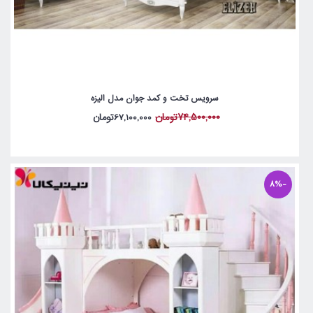
سرویس تخت و کمد جوان مدل الیزه
74,500,000تومان
67,100,000تومان
-8%