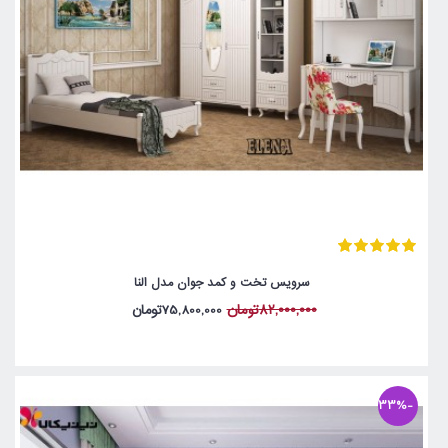
سرویس تخت و کمد جوان مدل النا
82,000,000تومان
75,800,000تومان
-33%