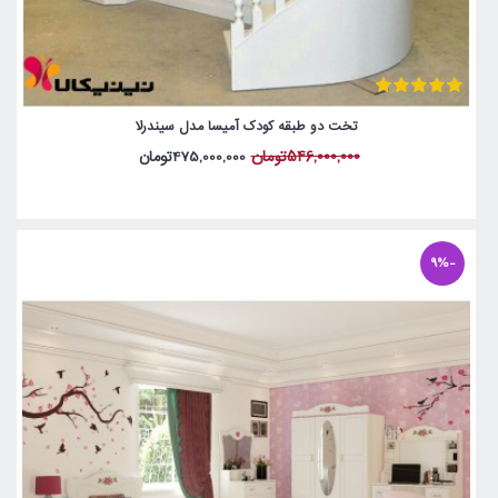
تخت دو طبقه کودک آمیسا مدل سیندرلا
546,000,000تومان
475,000,000تومان
-9%