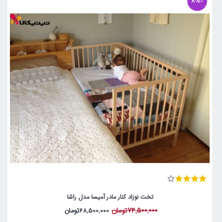
-8%
تخت نوزاد کنار مادر آمیسا مدل راشا
74,500,000تومان
68,500,000تومان