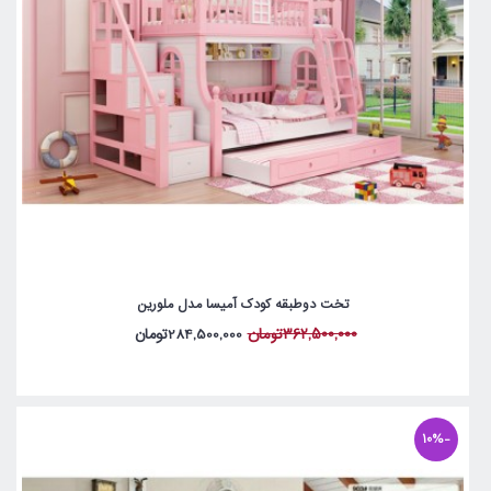
تخت دوطبقه کودک آمیسا مدل ملورین
362,500,000تومان
284,500,000تومان
-10%