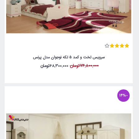
سرویس تخت و کمد 5 تکه نوجوان مدل پرنس
74,800,000تومان
68,300,000تومان
-14%