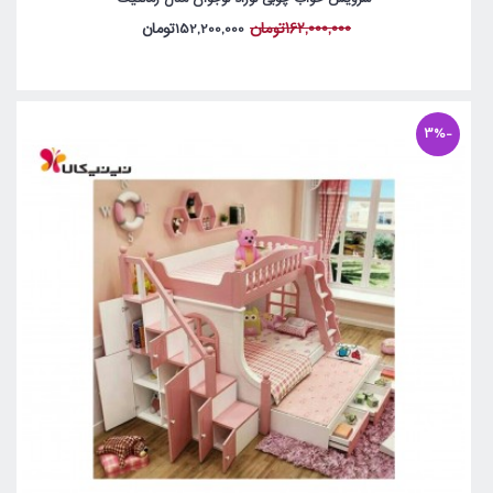
162,000,000تومان
152,200,000تومان
-3%