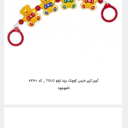
آویز کریر خرس کوچک برند تولو TOLO _ کد 87120
ناموجود