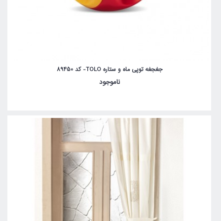
جغجغه توپی ماه و ستاره TOLO- کد 89450
ناموجود