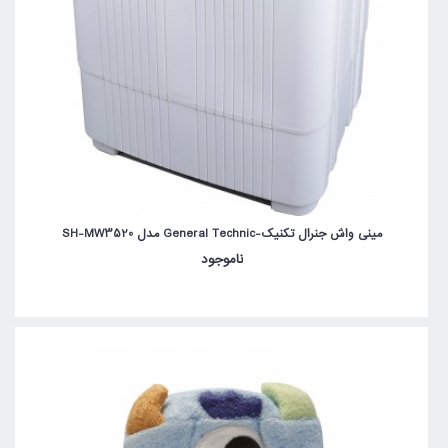
مینی واش جنرال تکنیک-General Technic مدل SH-MW3520
ناموجود