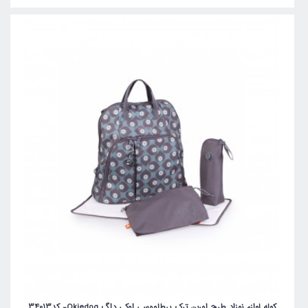
کوله لوازم نوزاد طرح اوربن تِرک پرطاووسی اوکی داگ Okiedog- کد34013