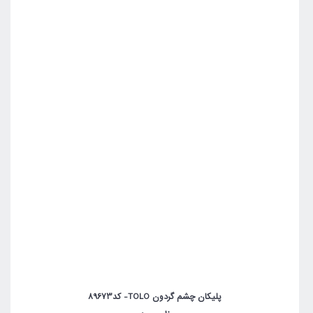
پلیکان چشم گردون TOLO- کد89673