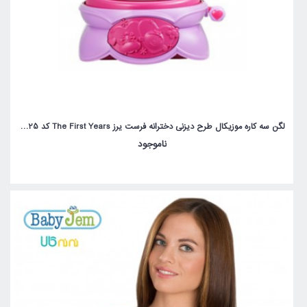
لگن سه کاره موزیکال طرح دیزنی دخترانه فرست یرز The First Years کد 10325
ناموجود