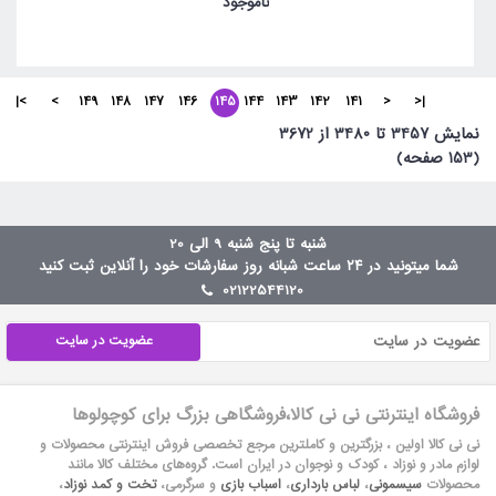
ناموجود
>|
>
149
148
147
146
145
144
143
142
141
<
|<
نمايش 3457 تا 3480 از 3672
(153 صفحه)
شنبه تا پنج شنبه 9 الی 20
شما میتونید در ۲۴ ساعت شبانه روز سفارشات خود را آنلاین ثبت کنید
02122544120
عضویت در سایت
فروشگاه اینترنتی نی نی کالا،فروشگاهی بزرگ برای کوچولوها
نی نی کالا اولین ، بزرگترین و کاملترین مرجع تخصصی فروش اینترنتی محصولات و
لوازم مادر و نوزاد ، کودک و نوجوان در ایران است. گروه‏‏‌های مختلف کالا مانند
محصولات
سیسمونی
،
لباس بارداری
،
اسباب بازی
و سرگرمی،
تخت و کمد نوزاد
،