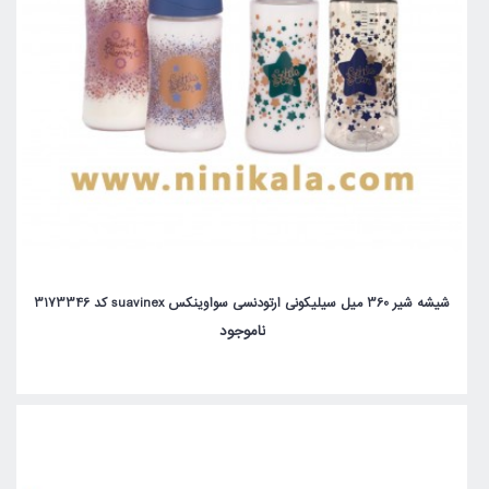
شیشه شیر 360 میل سیلیکونی ارتودنسی سواوینکس suavinex کد 3173346
ناموجود