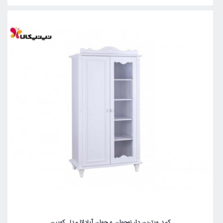
کمد ویترین دار نوجوان و جوان آپادانا مدل کویین