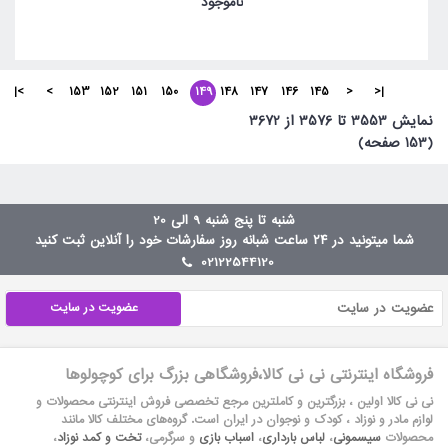
ناموجود
>|
>
153
152
151
150
149
148
147
146
145
<
|<
نمايش 3553 تا 3576 از 3672
(153 صفحه)
شنبه تا پنج شنبه 9 الی 20
شما میتونید در ۲۴ ساعت شبانه روز سفارشات خود را آنلاین ثبت کنید
02122544120
عضویت در سایت
فروشگاه اینترنتی نی نی کالا،فروشگاهی بزرگ برای کوچولوها
نی نی کالا اولین ، بزرگترین و کاملترین مرجع تخصصی فروش اینترنتی محصولات و
لوازم مادر و نوزاد ، کودک و نوجوان در ایران است. گروه‏‏‌های مختلف کالا مانند
محصولات
سیسمونی
،
لباس بارداری
،
اسباب بازی
و سرگرمی،
تخت و کمد نوزاد
،