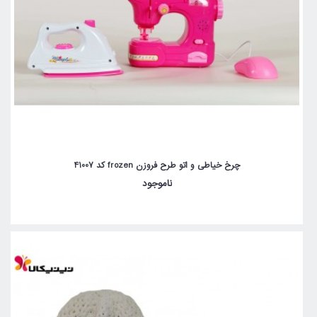
چرخ خیاطی و اتو طرح فروزن frozen کد 41007
ناموجود