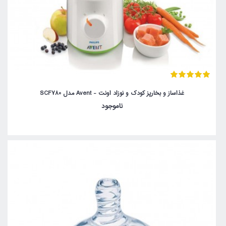
غذاساز و بخارپز کودک و نوزاد اونت - Avent مدل SCF780
ناموجود