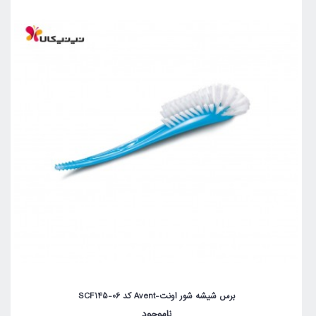
برس شیشه شور اونت-Avent کد SCF145-06
ناموجود