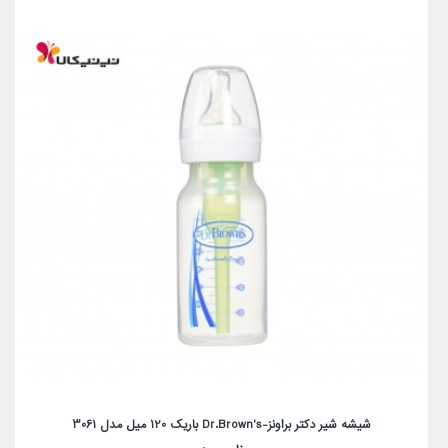
شیشه شیر دکتر براونز-Dr.Brown's باریک 120 میل مدل 3061