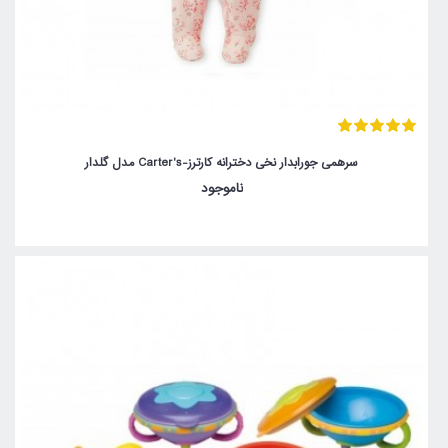
سرهمی جورابدار نخی دخترانه کارترز-Carter's مدل گلدار
ناموجود