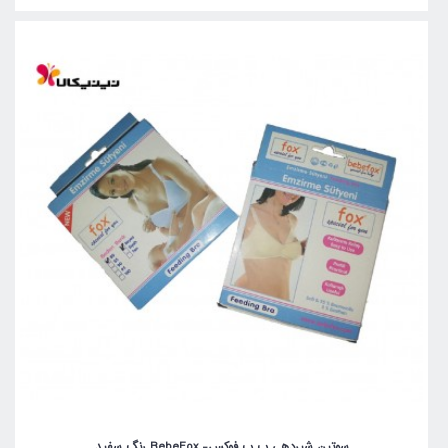
سوتین شیردهی ب ب فوکس- BebeFox رنگ سفید