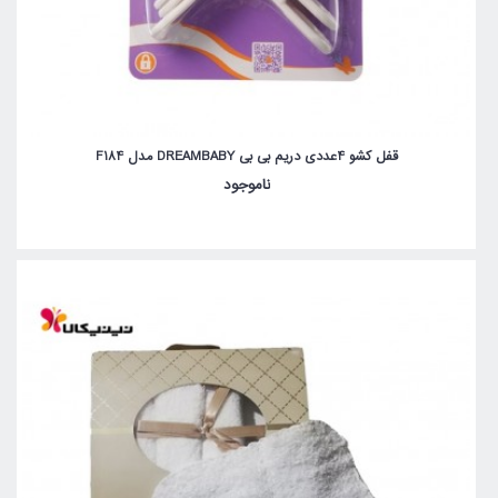
قفل کشو 4عددی دریم بی بی DREAMBABY مدل F184
ناموجود