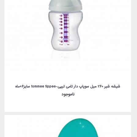
شیشه شیر 260 میل سوپاپ دار تامی تیپی-tommee tippee سایز6+ماه
ناموجود