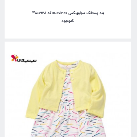
بند پستانک سواوینکس suavinex کد 3800928
ناموجود