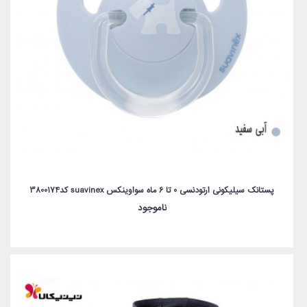
پستانک سیلیکونی ارتودنسی 0 تا 6 ماه سواوینکس suavinex کد3800174
ناموجود