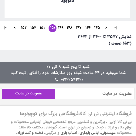
ناموجود
>|
>
153
152
151
150
149
148
147
146
145
<
|<
نمايش 3577 تا 3600 از 3672
(153 صفحه)
شنبه تا پنج شنبه 9 الی 20
شما میتونید در ۲۴ ساعت شبانه روز سفارشات خود را آنلاین ثبت کنید
02122544120
عضویت در سایت
فروشگاه اینترنتی نی نی کالا،فروشگاهی بزرگ برای کوچولوها
نی نی کالا اولین ، بزرگترین و کاملترین مرجع تخصصی فروش اینترنتی محصولات و
لوازم مادر و نوزاد ، کودک و نوجوان در ایران است. گروه‏‏‌های مختلف کالا مانند
محصولات
سیسمونی
،
لباس بارداری
،
اسباب بازی
و سرگرمی،
تخت و کمد نوزاد
،