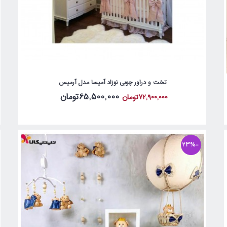
تخت و دراور چوبی نوزاد آمیسا مدل آرمیس
65,500,000تومان
72,900,000تومان
-23%