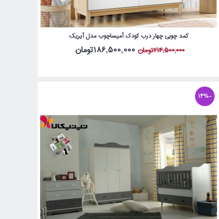
کمد چوبی چهار درب کودک آمیساچوب مدل آیریک
186,500,000تومان
214,500,000تومان
-14%