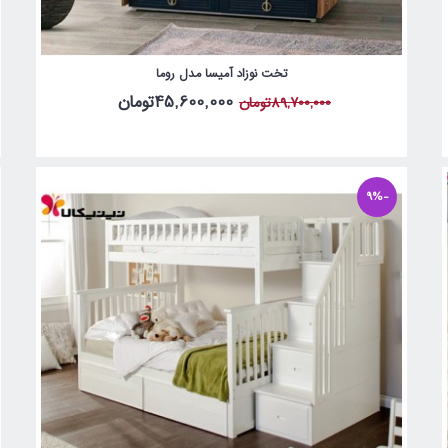
تخت نوزاد آمیسا مدل روما
45,600,000تومان
89,700,000تومان
-9%