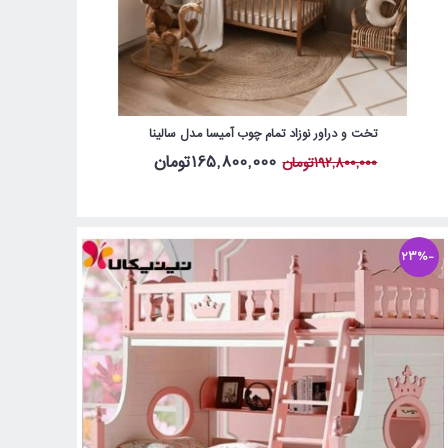
تخت و دراور نوزاد تمام چوب آمیسا مدل سالینا
165,800,000تومان
192,800,000تومان
-23%