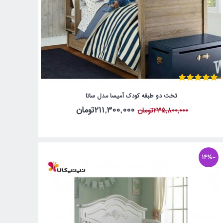
تخت دو طبقه کودک آمیسا مدل ساتا
211,300,000تومان
235,800,000تومان
-14%