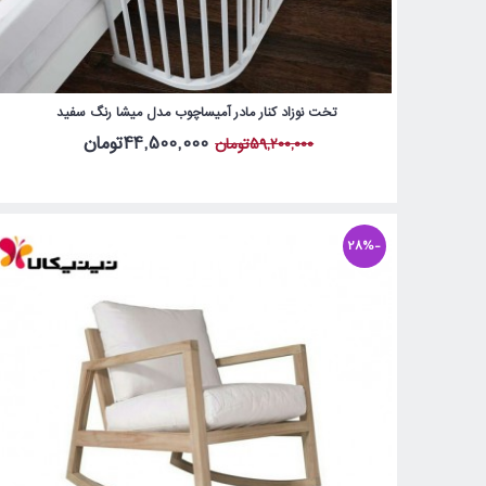
تخت نوزاد کنار مادر آمیساچوب مدل میشا رنگ سفید
44,500,000تومان
59,200,000تومان
-28%