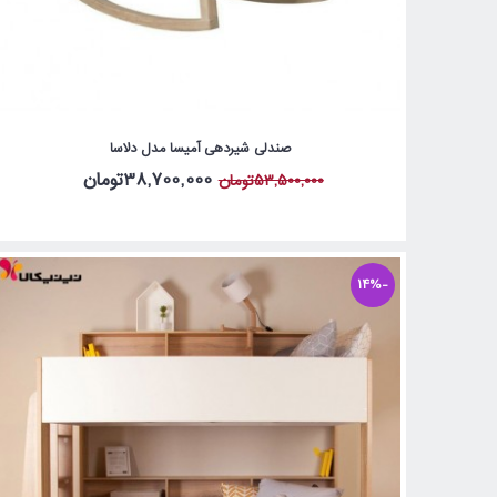
صندلی شیردهی آمیسا مدل دلاسا
38,700,000تومان
53,500,000تومان
-14%