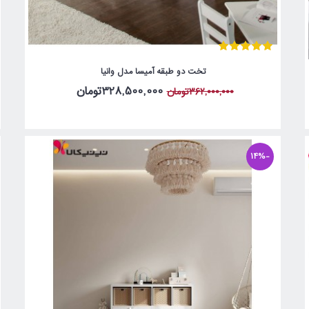
تخت دو طبقه آمیسا مدل وانیا
328,500,000تومان
362,000,000تومان
-14%