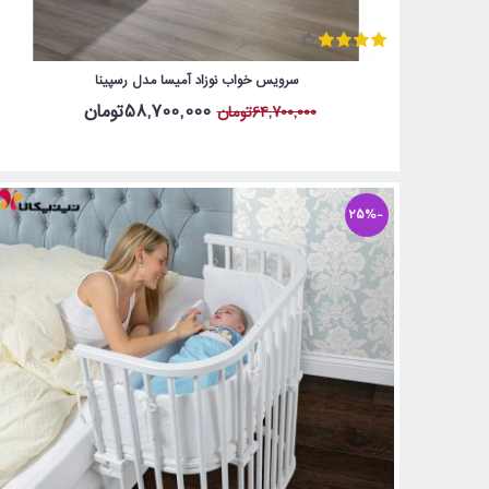
سرویس خواب نوزاد آمیسا مدل رسپینا
58,700,000تومان
64,700,000تومان
-25%