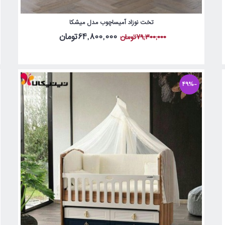
تخت نوزاد آمیساچوب مدل میشکا
64,800,000تومان
79,300,000تومان
-49%