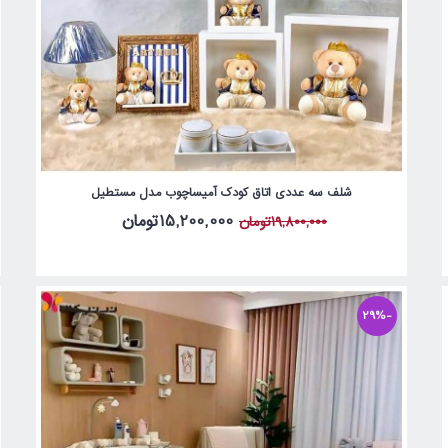
شلف سه عددی اتاق کودک آمیساچوب مدل مستطیل
15,200,000تومان
19,800,000تومان
-29%