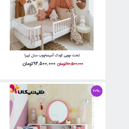
تخت چوبی کودک آمیساچوب مدل لیبرا
94,500,000تومان
110,500,000تومان
-20%