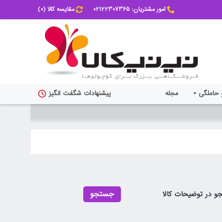
امور مشتریان: 02122307365
مقایسه کالا (
0
)
 حاملگی
مجله
پیشنهادات شگفت انگیز
 در توضیحات کالا