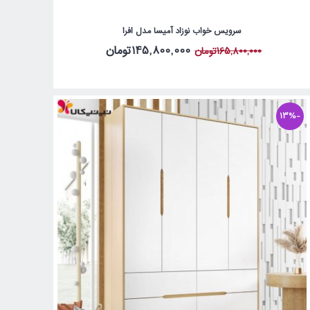
سرویس خواب نوزاد آمیسا مدل افرا
145,800,000تومان
165,800,000تومان
-13%