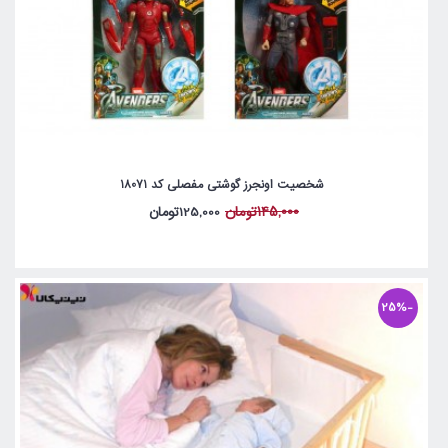
شخصیت اونجرز گوشتی مفصلی کد 18071
145,000تومان
125,000تومان
-25%