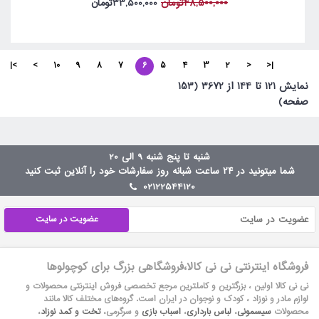
48,500,000تومان
33,500,000تومان
>|
>
10
9
8
7
6
5
4
3
2
<
|<
نمايش 121 تا 144 از 3672 (153
صفحه)
شنبه تا پنج شنبه 9 الی 20
شما میتونید در ۲۴ ساعت شبانه روز سفارشات خود را آنلاین ثبت کنید
02122544120
عضویت در سایت
فروشگاه اینترنتی نی نی کالا،فروشگاهی بزرگ برای کوچولوها
نی نی کالا اولین ، بزرگترین و کاملترین مرجع تخصصی فروش اینترنتی محصولات و
لوازم مادر و نوزاد ، کودک و نوجوان در ایران است. گروه‏‏‌های مختلف کالا مانند
محصولات
سیسمونی
،
لباس بارداری
،
اسباب بازی
و سرگرمی،
تخت و کمد نوزاد
،