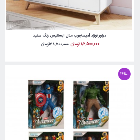
دراور نوزاد آمیساچوب مدل ایساتیس رنگ سفید
82,500,000تومان
68,500,000تومان
-14%