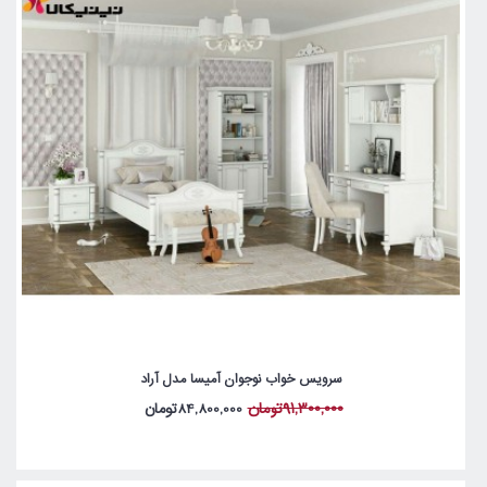
سرویس خواب نوجوان آمیسا مدل آراد
91,300,000تومان
84,800,000تومان