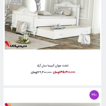
تخت جوان آمیسا مدل آراد
35,300,000تومان
29,400,000تومان
-7%