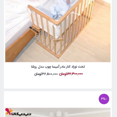
تخت نوزاد کنار مادر آمیسا چوب مدل روشا
62,300,000تومان
46,500,000تومان
-6%