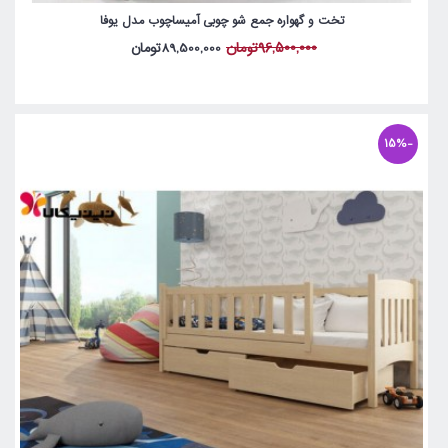
تخت و گهواره جمع شو چوبی آمیساچوب مدل یوفا
96,500,000تومان
89,500,000تومان
-15%