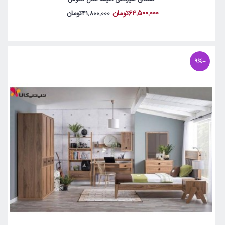
64,500,000تومان
41,800,000تومان
-9%