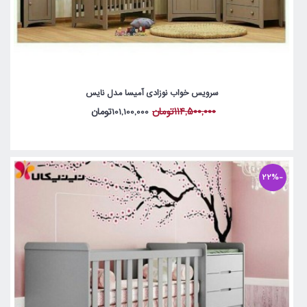
سرویس خواب نوزادی آمیسا مدل نایس
114,500,000تومان
101,100,000تومان
-22%