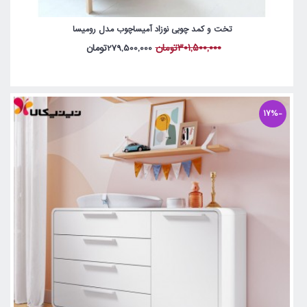
تخت و کمد چوبی نوزاد آمیساچوب مدل رومیسا
301,500,000تومان
279,500,000تومان
-17%