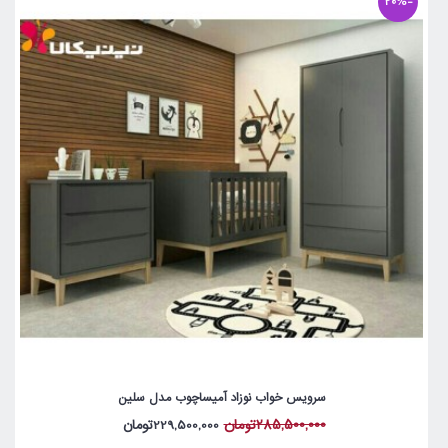
-20%
سرویس خواب نوزاد آمیساچوب مدل سلین
285,500,000تومان
229,500,000تومان