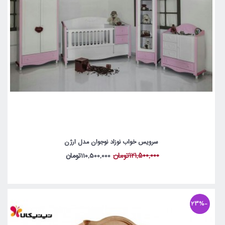
سرویس خواب نوزاد نوجوان مدل ارژن
121,500,000تومان
110,500,000تومان
-23%