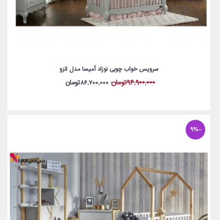
سرویس خواب چوبی نوزاد آمیسا مدل انزو
94,900,000تومان
86,700,000تومان
-9%