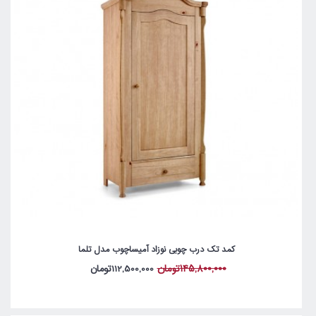
کمد تک درب چوبی نوزاد آمیساچوب مدل تلما
145,800,000تومان
112,500,000تومان