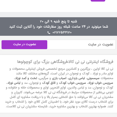
شنبه تا پنج شنبه 9 الی 20
شما میتونید در ۲۴ ساعت شبانه روز سفارشات خود را آنلاین ثبت کنید
02122544120
عضویت در سایت
فروشگاه اینترنتی نی نی کالا،فروشگاهی بزرگ برای کوچولوها
نی نی کالا اولین ، بزرگترین و کاملترین مرجع تخصصی فروش اینترنتی محصولات و
لوازم مادر و نوزاد ، کودک و نوجوان در ایران است. گروه‏‏‌های مختلف کالا مانند
محصولات
سیسمونی
،
لباس بارداری
،
اسباب بازی
و سرگرمی،
تخت و کمد نوزاد
،
سرویس خواب نوزاد
،
سرویس خواب کودک
و
اتاق کودک
و نوجوان، مد و
لباس نوزاد
،
کودک و نوجوان، مد و لباس والدین، لوازم التحریر، لوازم و محصولات خانه و خانواده و
تنوعی بی‌نظیر از محصولات مرتبط در فروشگاه نی نی کالا عرضه می‏‏‏‌شوند. کاربران و
مشتریان نی نی‌ کالا می‏‏‌توانند با حق انتخابی بسیار بالا و با دریافت مشاوره ای کامل
برای انتخاب درست کالای مورد نظر خود، با اطمینان کامل کالای خود را انتخاب و خرید
کنند. همواره بهترین انتخاب و بهترین مشاوره خرید، شایسته مشتریان نی نی کالاست.